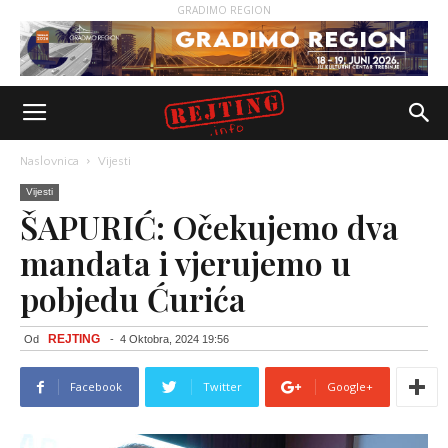
GRADIMO REGION
Naslovnica
Vijesti
Vijesti
ŠAPURIĆ: Očekujemo dva
mandata i vjerujemo u
pobjedu Ćurića
REJTING
Od
-
4 Oktobra, 2024 19:56
Facebook
Twitter
Google+