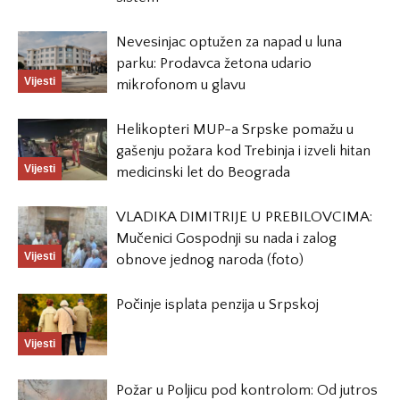
Nevesinjac optužen za napad u luna
parku: Prodavca žetona udario
Vijesti
mikrofonom u glavu
Helikopteri MUP-a Srpske pomažu u
gašenju požara kod Trebinja i izveli hitan
Vijesti
medicinski let do Beograda
VLADIKA DIMITRIJE U PREBILOVCIMA:
Mučenici Gospodnji su nada i zalog
Vijesti
obnove jednog naroda (foto)
Počinje isplata penzija u Srpskoj
Vijesti
Požar u Poljicu pod kontrolom: Od jutros