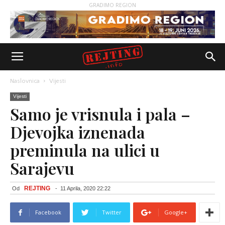
GRADIMO REGION
Naslovnica
Vijesti
Vijesti
Samo je vrisnula i pala –
Djevojka iznenada
preminula na ulici u
Sarajevu
REJTING
Od
-
11 Aprila, 2020 22:22
Facebook
Twitter
Google+