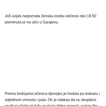
Još uvijek nepoznata ženska osoba večeras oko 19.50
preminula je na ulici u Sarajevu.
Prema tvrdnjama očevica djevojka je hodala po trotoaru i
odjednom vrisnula i pala. On je istakao da su okupljeni
građani očekivali bržu reakciju Hitne pomoći, nakon što