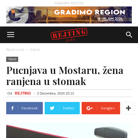
GRADIMO REGION
Naslovnica
Vijesti
Vijesti
Pucnjava u Mostaru, žena
ranjena u stomak
REJTING
Od
-
2 Decembra, 2024 20:13
Facebook
Twitter
Google+