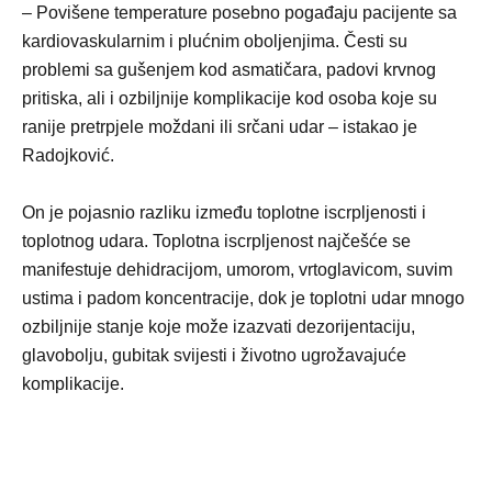
– Povišene temperature posebno pogađaju pacijente sa
kardiovaskularnim i plućnim oboljenjima. Česti su
problemi sa gušenjem kod asmatičara, padovi krvnog
pritiska, ali i ozbiljnije komplikacije kod osoba koje su
ranije pretrpjele moždani ili srčani udar – istakao je
Radojković.
On je pojasnio razliku između toplotne iscrpljenosti i
toplotnog udara. Toplotna iscrpljenost najčešće se
manifestuje dehidracijom, umorom, vrtoglavicom, suvim
ustima i padom koncentracije, dok je toplotni udar mnogo
ozbiljnije stanje koje može izazvati dezorijentaciju,
glavobolju, gubitak svijesti i životno ugrožavajuće
komplikacije.