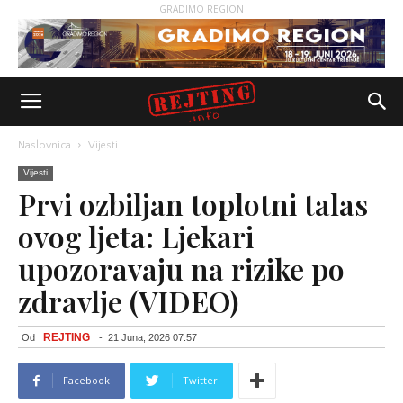
GRADIMO REGION
Naslovnica
Vijesti
Vijesti
Prvi ozbiljan toplotni talas
ovog ljeta: Ljekari
upozoravaju na rizike po
zdravlje (VIDEO)
REJTING
Od
-
21 Juna, 2026 07:57
Facebook
Twitter