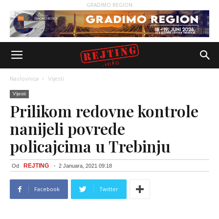
GRADIMO REGION
Naslovnica
Vijesti
Vijesti
Prilikom redovne kontrole
nanijeli povrede
policajcima u Trebinju
REJTING
Od
-
2 Januara, 2021 09:18
Facebook
Twitter