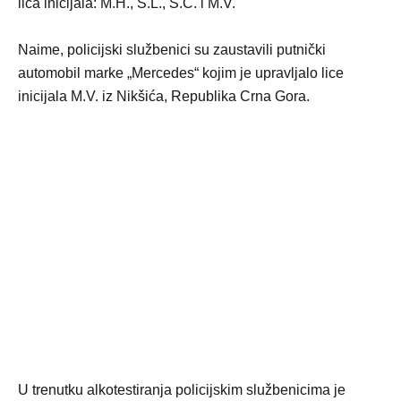
lica inicijala: M.H., S.L., S.Č. i M.V.
Naime, policijski službenici su zaustavili putnički
automobil marke „Mercedes“ kojim je upravljalo lice
inicijala M.V. iz Nikšića, Republika Crna Gora.
U trenutku alkotestiranja policijskim službenicima je