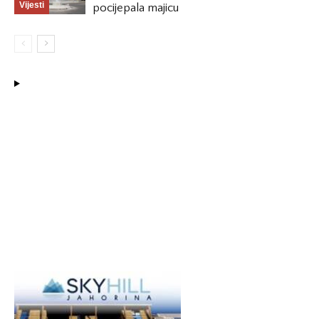
Vijesti
pocijepala majicu