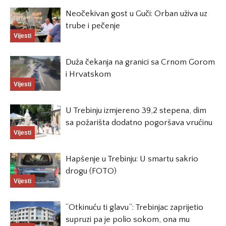
Neočekivan gost u Guči: Orban uživa uz
trube i pečenje
Vijesti
Duža čekanja na granici sa Crnom Gorom
i Hrvatskom
Vijesti
U Trebinju izmjereno 39,2 stepena, dim
sa požarišta dodatno pogoršava vrućinu
Vijesti
Hapšenje u Trebinju: U smartu sakrio
drogu (FOTO)
Vijesti
“Otkinuću ti glavu”: Trebinjac zaprijetio
supruzi pa je polio sokom, ona mu