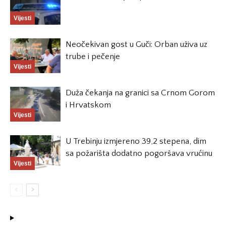
Vijesti
Neočekivan gost u Guči: Orban uživa uz
trube i pečenje
Vijesti
Duža čekanja na granici sa Crnom Gorom
i Hrvatskom
Vijesti
U Trebinju izmjereno 39,2 stepena, dim
sa požarišta dodatno pogoršava vrućinu
Vijesti