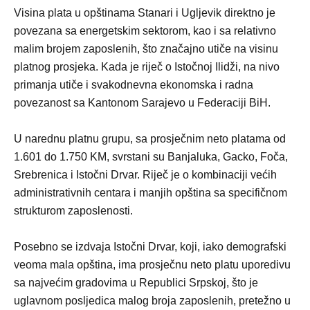
Visina plata u opštinama Stanari i Ugljevik direktno je
povezana sa energetskim sektorom, kao i sa relativno
malim brojem zaposlenih, što značajno utiče na visinu
platnog prosjeka. Kada je riječ o Istočnoj Ilidži, na nivo
primanja utiče i svakodnevna ekonomska i radna
povezanost sa Kantonom Sarajevo u Federaciji BiH.
U narednu platnu grupu, sa prosječnim neto platama od
1.601 do 1.750 KM, svrstani su Banjaluka, Gacko, Foča,
Srebrenica i Istočni Drvar. Riječ je o kombinaciji većih
administrativnih centara i manjih opština sa specifičnom
strukturom zaposlenosti.
Posebno se izdvaja Istočni Drvar, koji, iako demografski
veoma mala opština, ima prosječnu neto platu uporedivu
sa najvećim gradovima u Republici Srpskoj, što je
uglavnom posljedica malog broja zaposlenih, pretežno u