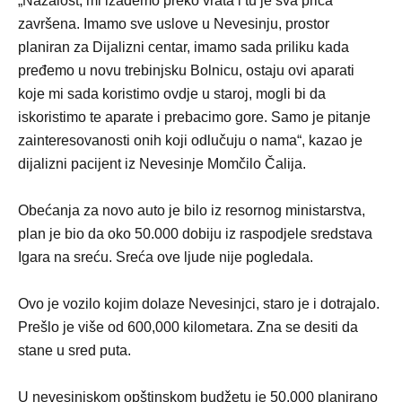
„Nažalost, mi izađemo preko vrata i tu je sva priča
završena. Imamo sve uslove u Nevesinju, prostor
planiran za Dijalizni centar, imamo sada priliku kada
pređemo u novu trebinjsku Bolnicu, ostaju ovi aparati
koje mi sada koristimo ovdje u staroj, mogli bi da
iskoristimo te aparate i prebacimo gore. Samo je pitanje
zainteresovanosti onih koji odlučuju o nama“, kazao je
dijalizni pacijent iz Nevesinje Momčilo Čalija.
Obećanja za novo auto je bilo iz resornog ministarstva,
plan je bio da oko 50.000 dobiju iz raspodjele sredstava
Igara na sreću. Sreća ove ljude nije pogledala.
Ovo je vozilo kojim dolaze Nevesinjci, staro je i dotrajalo.
Prešlo je više od 600,000 kilometara. Zna se desiti da
stane u sred puta.
U nevesinjskom opštinskom budžetu je 50,000 planirano