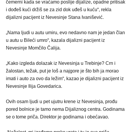
čemerni kada se vraćamo poslije dijalize, opadne pritisak
i dođeš kući držiš se za zid dok uđeš u kuću“, rekla
dijalizni pacijent iz Nevesinje Stana Ivanišević.
„Nama ljudi u autu umiru, evo nedavno nam je jedan član
u autu u Bileći umro“, kazala dijalizni pacijent iz
Nevesinje Momčilo Čalija.
„Kako izgleda dolazak iz Nevesinja u Trebinje? Crn i
žalostan, težak, put je loš a najgore je što bih ja morao
imati i auto za ovo da ležim“, kazao je dijalizni pacijent iz
Nevesinje Ilija Govedarica.
Ovih osam ljudi u pet ujutru krene iz Nevesinja, prođu
pored bolnice je tamo nema Dijaliznog centra. Godinama
se o tome priča. Direktor je godinama i obećavao.