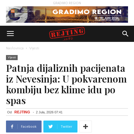
GRADIMO REGION
Naslovnica
Vijesti
Vijesti
Patnja dijaliznih pacijenata
iz Nevesinja: U pokvarenom
kombiju bez klime idu po
spas
REJTING
Od
-
2 Jula, 2026 07:41
Facebook
Twitter