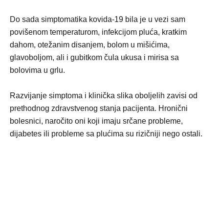
Do sada simptomatika kovida-19 bila je u vezi sam
povišenom temperaturom, infekcijom pluća, kratkim
dahom, otežanim disanjem, bolom u mišićima,
glavoboljom, ali i gubitkom čula ukusa i mirisa sa
bolovima u grlu.
Razvijanje simptoma i klinička slika oboljelih zavisi od
prethodnog zdravstvenog stanja pacijenta. Hronični
bolesnici, naročito oni koji imaju srčane probleme,
dijabetes ili probleme sa plućima su rizičniji nego ostali.