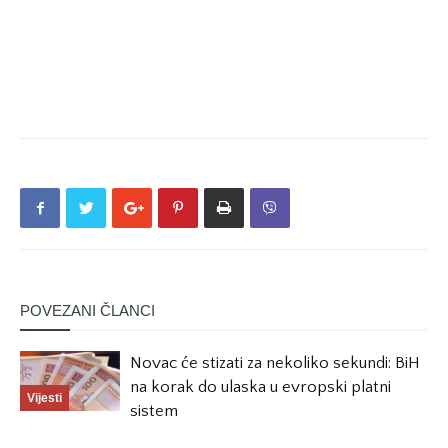
POVEZANI ČLANCI
Novac će stizati za nekoliko sekundi: BiH
na korak do ulaska u evropski platni
Vijesti
sistem