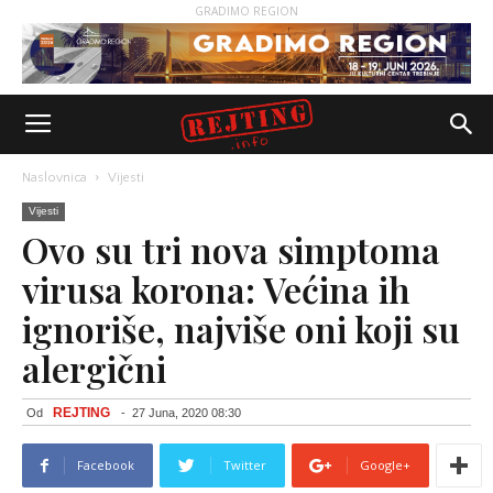
GRADIMO REGION
Naslovnica
Vijesti
Vijesti
Ovo su tri nova simptoma
virusa korona: Većina ih
ignoriše, najviše oni koji su
alergični
REJTING
Od
-
27 Juna, 2020 08:30
Facebook
Twitter
Google+