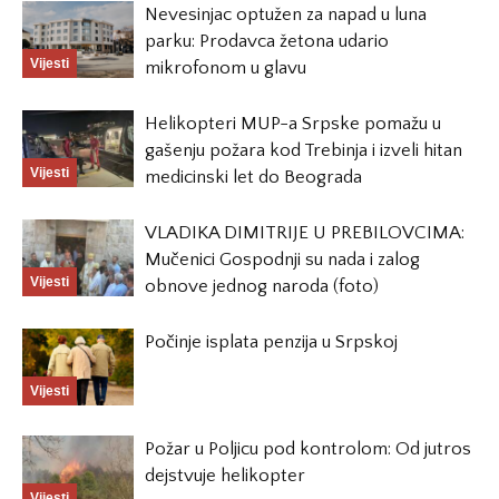
Nevesinjac optužen za napad u luna
parku: Prodavca žetona udario
Vijesti
mikrofonom u glavu
Helikopteri MUP-a Srpske pomažu u
gašenju požara kod Trebinja i izveli hitan
Vijesti
medicinski let do Beograda
VLADIKA DIMITRIJE U PREBILOVCIMA:
Mučenici Gospodnji su nada i zalog
Vijesti
obnove jednog naroda (foto)
Počinje isplata penzija u Srpskoj
Vijesti
Požar u Poljicu pod kontrolom: Od jutros
dejstvuje helikopter
Vijesti