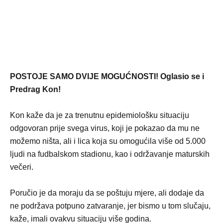
POSTOJE SAMO DVIJE MOGUĆNOSTI! Oglasio se i
Predrag Kon!
Kon kaže da je za trenutnu epidemiološku situaciju
odgovoran prije svega virus, koji je pokazao da mu ne
možemo ništa, ali i lica koja su omogućila više od 5.000
ljudi na fudbalskom stadionu, kao i održavanje maturskih
večeri.
Poručio je da moraju da se poštuju mjere, ali dodaje da
ne podržava potpuno zatvaranje, jer bismo u tom slučaju,
kaže, imali ovakvu situaciju više godina.