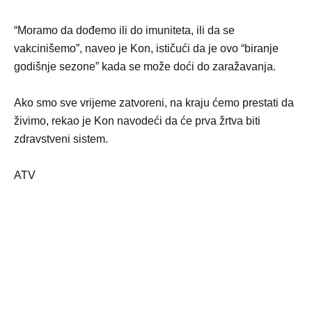
“Moramo da dođemo ili do imuniteta, ili da se
vakcinišemo”, naveo je Kon, ističući da je ovo “biranje
godišnje sezone” kada se može doći do zaražavanja.
Ako smo sve vrijeme zatvoreni, na kraju ćemo prestati da
živimo, rekao je Kon navodeći da će prva žrtva biti
zdravstveni sistem.
ATV