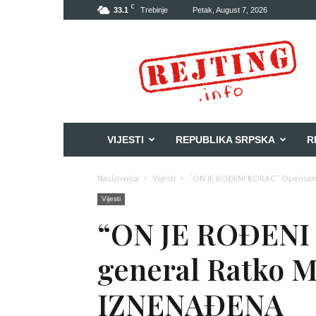
C
33.1
Trebinje
Petak, August 7, 2026
Rejting
VIJESTI
REPUBLIKA SRPSKA
R
Naslovnica
Vijesti
“ON JE ROĐENI BORAC” Operisan 
Vijesti
“ON JE ROĐENI
general Ratko M
IZNENAĐENA