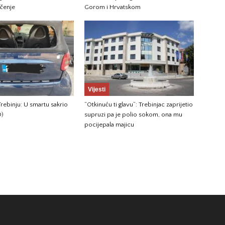
ečenje
Gorom i Hrvatskom
Vijesti
rebinju: U smartu sakrio
“Otkinuću ti glavu”: Trebinjac zaprijetio
O)
supruzi pa je polio sokom, ona mu
pocijepala majicu