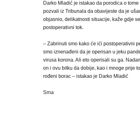
Darko Mladić je istakao da porodica o tome n
pozvali iz Tribunala da obavijeste da je uš
objasnio, delikatnosti situacije, kaže gdje s
postoperativni tok.
– Zabrinuti smo kako će ići postoperativni p
smo iznenađeni da je operisan u jeku pand
virusa korona. Ali eto operisali su ga. Nada
on i ovu bitku da dobije, kao i mnoge prije t
rođeni borac – istakao je Darko Mladić
Srna