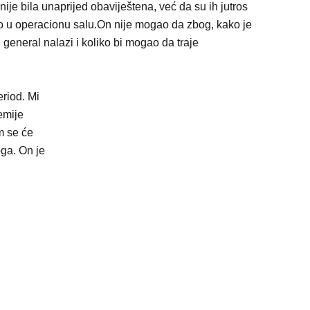
ije bila unaprijed obaviještena, već da su ih jutros
ao u operacionu salu.On nije mogao da zbog, kako je
e general nalazi i koliko bi mogao da traje
eriod. Mi
emije
m se će
oga. On je