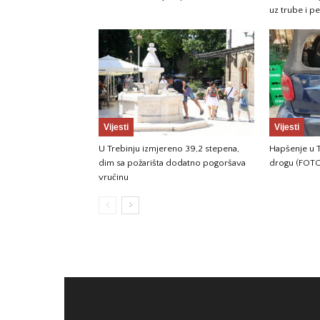
uz trube i p
Vijesti
Vijesti
U Trebinju izmjereno 39,2 stepena,
Hapšenje u T
dim sa požarišta dodatno pogoršava
drogu (FOT
vrućinu