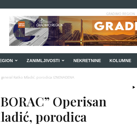
GRADIMO REGION
EGION
ZANIMLJIVOSTI
NEKRETNINE
KOLUMNE
general Ratko Mladić, porodica IZNENAĐENA
 BORAC” Operisan
ladić, porodica