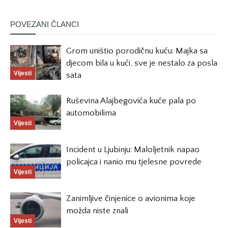
POVEZANI ČLANCI
Grom uništio porodičnu kuću: Majka sa
djecom bila u kući, sve je nestalo za posla
Vijesti
sata
Ruševina Alajbegovića kuće pala po
automobilima
Vijesti
Incident u Ljubinju: Maloljetnik napao
policajca i nanio mu tjelesne povrede
Vijesti
Zanimljive činjenice o avionima koje
možda niste znali
Vijesti