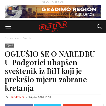
GRADIMO REGION
Naslovnica
Vijesti
Vijesti
OGLUŠIO SE O NAREDBU
U Podgorici uhapšen
sveštenik iz BiH koji je
prekršio mjeru zabrane
kretanja
REJTING
Od
-
9 Aprila, 2020 18:39