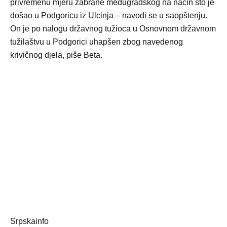
privremenu mjeru zabrane međugradskog na način što je
došao u Podgoricu iz Ulcinja – navodi se u saopštenju.
On je po nalogu državnog tužioca u Osnovnom državnom
tužilaštvu u Podgorici uhapšen zbog navedenog
krivičnog djela, piše Beta.
Srpskainfo