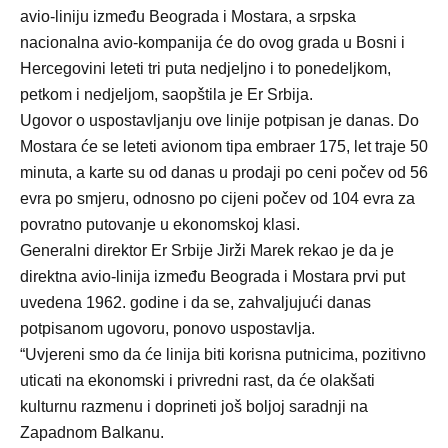
avio-liniju između Beograda i Mostara, a srpska
nacionalna avio-kompanija će do ovog grada u Bosni i
Hercegovini leteti tri puta nedjeljno i to ponedeljkom,
petkom i nedjeljom, saopštila je Er Srbija.
Ugovor o uspostavljanju ove linije potpisan je danas. Do
Mostara će se leteti avionom tipa embraer 175, let traje 50
minuta, a karte su od danas u prodaji po ceni počev od 56
evra po smjeru, odnosno po cijeni počev od 104 evra za
povratno putovanje u ekonomskoj klasi.
Generalni direktor Er Srbije Jirži Marek rekao je da je
direktna avio-linija između Beograda i Mostara prvi put
uvedena 1962. godine i da se, zahvaljujući danas
potpisanom ugovoru, ponovo uspostavlja.
“Uvjereni smo da će linija biti korisna putnicima, pozitivno
uticati na ekonomski i privredni rast, da će olakšati
kulturnu razmenu i doprineti još boljoj saradnji na
Zapadnom Balkanu.