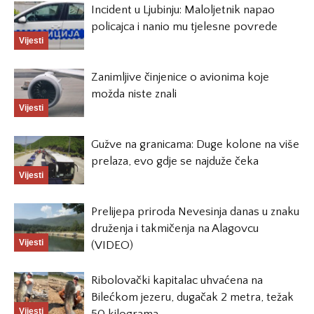
Incident u Ljubinju: Maloljetnik napao
policajca i nanio mu tjelesne povrede
Vijesti
Zanimljive činjenice o avionima koje
možda niste znali
Vijesti
Gužve na granicama: Duge kolone na više
prelaza, evo gdje se najduže čeka
Vijesti
Prelijepa priroda Nevesinja danas u znaku
druženja i takmičenja na Alagovcu
Vijesti
(VIDEO)
Ribolovački kapitalac uhvaćena na
Bilećkom jezeru, dugačak 2 metra, težak
Vijesti
50 kilograma