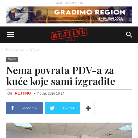
GRADIMO REGION
Naslovnica
Vijesti
Vijesti
Nema povrata PDV-a za
kuće koje sami izgradite
REJTING
Od
-
7 Jula, 2026 10:14
Facebook
Twitter