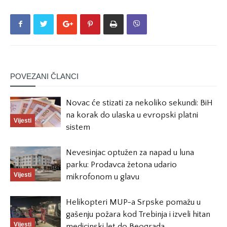
POVEZANI ČLANCI
Novac će stizati za nekoliko sekundi: BiH
na korak do ulaska u evropski platni
Vijesti
sistem
Nevesinjac optužen za napad u luna
parku: Prodavca žetona udario
Vijesti
mikrofonom u glavu
Helikopteri MUP-a Srpske pomažu u
gašenju požara kod Trebinja i izveli hitan
Vijesti
medicinski let do Beograda