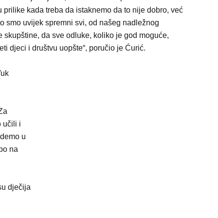
 prilike kada treba da istaknemo da to nije dobro, već
to smo uvijek spremni svi, od našeg nadležnog
ne skupštine, da sve odluke, koliko je god moguće,
i djeci i društvu uopšte“, poručio je Ćurić.
Vuk
 Za
čili i
 idemo u
epo na
su dječija