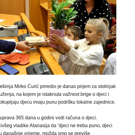
binja Mirko Ćurić priredio je danas prijem za stotinjak
ruženja, na kojem je istaknuta važnost brige o djeci i
okupljaju djecu imaju punu podršku lokalne zajednice.
prava 365 dana u godini vodi računa o djeci.
šeg vladike Atanasija da ‘djeci ne treba puno, djeci
 u današnje vrijeme, možda smo se previše