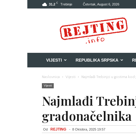
C
31.2
Trebinje
Četvrtak, August 6, 2026
Rejting
VIJESTI
REPUBLIKA SRPSKA
R
Naslovnica
Vijesti
Najmlađi Trebinjci u gostima kod
Vijesti
Najmlađi Trebin
gradonačelnika
REJTING
Od
-
8 Oktobra, 2025 19:57