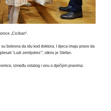
aonice „Ciciban“.
o su bolesna da idu kod doktora. I djeca imaju pravo da
sali ‘Ludi zemljotres’“, otkrio je Stefan.
jesmice, između ostalog i onu o dječijim pravima: