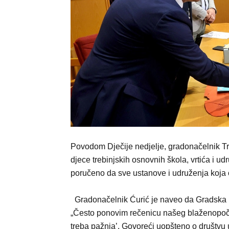
Povodom Dječije nedjelje, gradonačelnik Tre
djece trebinjskih osnovnih škola, vrtića i ud
poručeno da sve ustanove i udruženja koja 
Gradonačelnik Ćurić je naveo da Gradska u
„Često ponovim rečenicu našeg blaženopočiv
treba pažnja’. Govoreći uopšteno o društvu