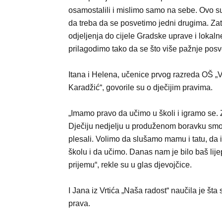
osamostalili i mislimo samo na sebe. Ovo su
da treba da se posvetimo jedni drugima. Za
odjeljenja do cijele Gradske uprave i lokal
prilagodimo tako da se što više pažnje posvet
Itana i Helena, učenice prvog razreda OŠ „
Karadžić“, govorile su o dječijim pravima.
„Imamo pravo da učimo u školi i igramo se.
Dječiju nedjelju u produženom boravku smo u
plesali. Volimo da slušamo mamu i tatu, da
školu i da učimo. Danas nam je bilo baš lij
prijemu“, rekle su u glas djevojčice.
I Jana iz Vrtića „Naša radost“ naučila je šta 
prava.