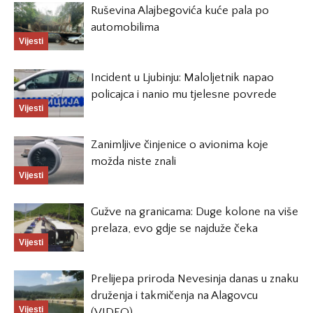
Ruševina Alajbegovića kuće pala po
automobilima
Vijesti
Incident u Ljubinju: Maloljetnik napao
policajca i nanio mu tjelesne povrede
Vijesti
Zanimljive činjenice o avionima koje
možda niste znali
Vijesti
Gužve na granicama: Duge kolone na više
prelaza, evo gdje se najduže čeka
Vijesti
Prelijepa priroda Nevesinja danas u znaku
druženja i takmičenja na Alagovcu
Vijesti
(VIDEO)