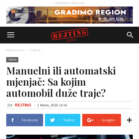
GRADIMO REGION
Naslovnica
Vijesti
Vijesti
Manuelni ili automatski
mjenjač: Sa kojim
automobil duže traje?
REJTING
Od
-
1 Marta, 2025 14:41
Facebook
Twitter
Google+