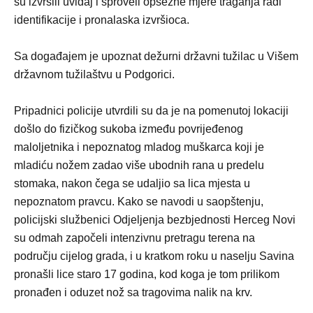
su izvršili uviđaj i sproveli opsežne mjere traganja radi
identifikacije i pronalaska izvršioca.
Sa događajem je upoznat dežurni državni tužilac u Višem
državnom tužilaštvu u Podgorici.
Pripadnici policije utvrdili su da je na pomenutoj lokaciji
došlo do fizičkog sukoba između povrijeđenog
maloljetnika i nepoznatog mladog muškarca koji je
mladiću nožem zadao više ubodnih rana u predelu
stomaka, nakon čega se udaljio sa lica mjesta u
nepoznatom pravcu. Kako se navodi u saopštenju,
policijski službenici Odjeljenja bezbjednosti Herceg Novi
su odmah započeli intenzivnu pretragu terena na
području cijelog grada, i u kratkom roku u naselju Savina
pronašli lice staro 17 godina, kod koga je tom prilikom
pronađen i oduzet nož sa tragovima nalik na krv.