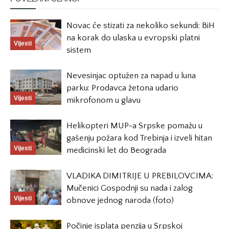
Novac će stizati za nekoliko sekundi: BiH
na korak do ulaska u evropski platni
Vijesti
sistem
Nevesinjac optužen za napad u luna
parku: Prodavca žetona udario
Vijesti
mikrofonom u glavu
Helikopteri MUP-a Srpske pomažu u
gašenju požara kod Trebinja i izveli hitan
Vijesti
medicinski let do Beograda
VLADIKA DIMITRIJE U PREBILOVCIMA:
Mučenici Gospodnji su nada i zalog
Vijesti
obnove jednog naroda (foto)
Počinje isplata penzija u Srpskoj