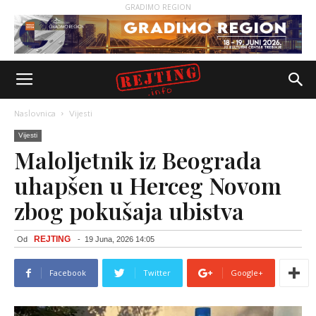
GRADIMO REGION
Naslovnica
Vijesti
Vijesti
Maloljetnik iz Beograda
uhapšen u Herceg Novom
zbog pokušaja ubistva
REJTING
Od
-
19 Juna, 2026 14:05
Facebook
Twitter
Google+