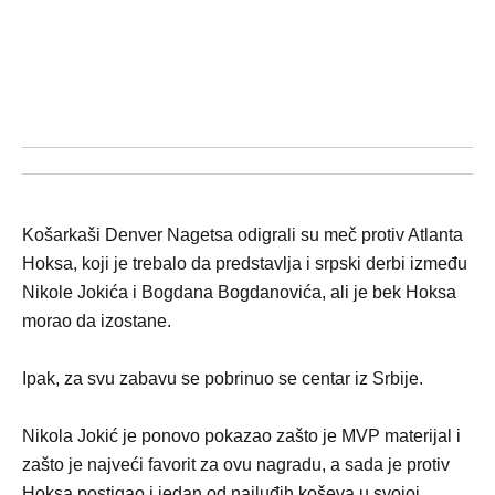
Košarkaši Denver Nagetsa odigrali su meč protiv Atlanta
Hoksa, koji je trebalo da predstavlja i srpski derbi između
Nikole Jokića i Bogdana Bogdanovića, ali je bek Hoksa
morao da izostane.
Ipak, za svu zabavu se pobrinuo se centar iz Srbije.
Nikola Jokić je ponovo pokazao zašto je MVP materijal i
zašto je najveći favorit za ovu nagradu, a sada je protiv
Hoksa postigao i jedan od najluđih koševa u svojoj