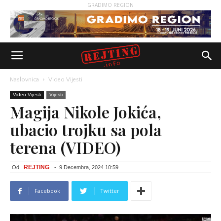
GRADIMO REGION
Naslovnica
Video Vijesti
Video Vijesti
Vijesti
Magija Nikole Jokića,
ubacio trojku sa pola
terena (VIDEO)
REJTING
Od
-
9 Decembra, 2024 10:59
Facebook
Twitter