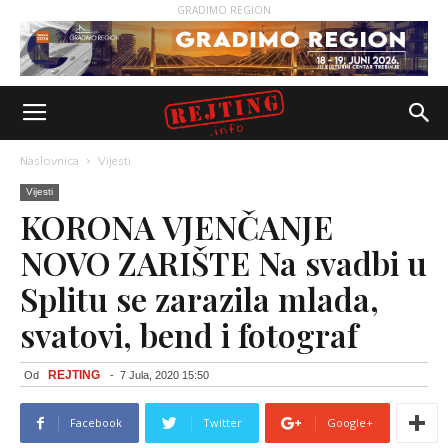
GRADIMO REGION
Naslovnica
Vijesti
Vijesti
KORONA VJENČANJE
NOVO ZARIŠTE Na svadbi u
Splitu se zarazila mlada,
svatovi, bend i fotograf
REJTING
Od
-
7 Jula, 2020 15:50
Facebook
Twitter
Google+