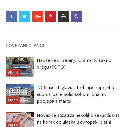
POVEZANI ČLANCI
Hapšenje u Trebinju: U smartu sakrio
drogu (FOTO)
Vijesti
“Otkinuću ti glavu”: Trebinjac zaprijetio
supruzi pa je polio sokom, ona mu
Vijesti
pocijepala majicu
Novac će stizati za nekoliko sekundi: BiH
na korak do ulaska u evropski platni
Vijesti