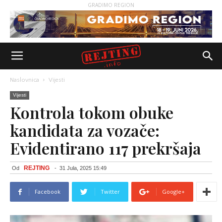
GRADIMO REGION
Naslovnica
Vijesti
Vijesti
Kontrola tokom obuke
kandidata za vozače:
Evidentirano 117 prekršaja
REJTING
Od
-
31 Jula, 2025 15:49
Facebook
Twitter
Google+