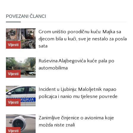
POVEZANI ČLANCI
Grom uništio porodičnu kuću: Majka sa
djecom bila u kući, sve je nestalo za posla
Vijesti
sata
Ruševina Alajbegovića kuće pala po
automobilima
Vijesti
Incident u Ljubinju: Maloljetnik napao
policajca i nanio mu tjelesne povrede
Vijesti
Zanimljive činjenice o avionima koje
možda niste znali
Vijesti