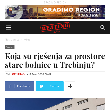
GRADIMO REGION
Naslovnica
Vijesti
Vijesti
Koja su rješenja za prostore
stare bolnice u Trebinju?
REJTING
Od
-
5 Jula, 2026 09:09
Facebook
Twitter