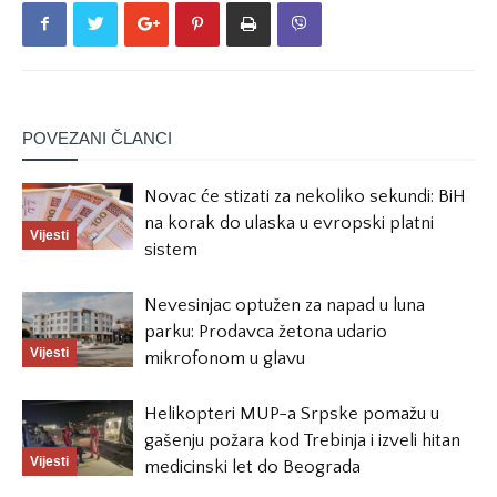
POVEZANI ČLANCI
Novac će stizati za nekoliko sekundi: BiH
na korak do ulaska u evropski platni
Vijesti
sistem
Nevesinjac optužen za napad u luna
parku: Prodavca žetona udario
Vijesti
mikrofonom u glavu
Helikopteri MUP-a Srpske pomažu u
gašenju požara kod Trebinja i izveli hitan
Vijesti
medicinski let do Beograda