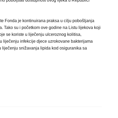
ajno poboljšati dostupnost ovog lijeka u Republici
ste Fonda je kontinuirana praksa u cilju pobošljanja
nja. Tako su i početkom ove godine na Listu lijekova koji
je se koriste u liječenju ulceroznog kolitisa,
te u liječenju infekcije djece uzrokovane bakterijama
k u liječenju snižavanja lipida kod osiguranika sa
.