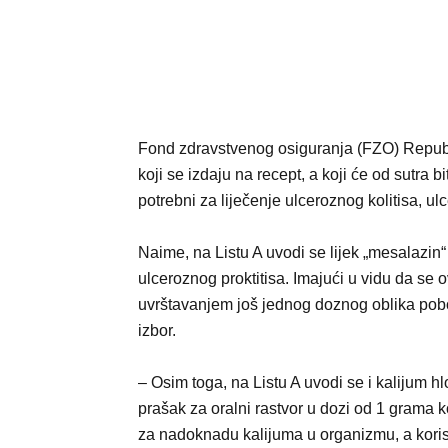
Fond zdravstvenog osiguranja (FZO) Republik
koji se izdaju na recept, a koji će od sutra b
potrebni za liječenje ulceroznog kolitisa, ulc
Naime, na Listu A uvodi se lijek „mesalazin“ 
ulceroznog proktitisa. Imajući u vidu da se o
uvrštavanjem još jednog doznog oblika pobol
izbor.
– Osim toga, na Listu A uvodi se i kalijum hl
prašak za oralni rastvor u dozi od 1 grama ko
za nadoknadu kalijuma u organizmu, a koris