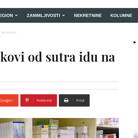
EGION
ZANIMLJIVOSTI
NEKRETNINE
KOLUMNE
u na recept
ekovi od sutra idu na
Google+
Pinterest
Print