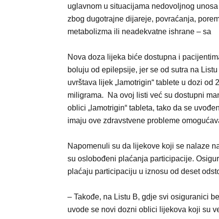
uglavnom u situacijama nedovoljnog unosa
zbog dugotrajne dijareje, povraćanja, pore
metabolizma ili neadekvatne ishrane – sa
Nova doza lijeka biće dostupna i pacijentim
boluju od epilepsije, jer se od sutra na Listu
uvrštava lijek „lamotrigin“ tablete u dozi od 
miligrama. Na ovoj listi već su dostupni man
oblici „lamotrigin“ tableta, tako da se uvođ
imaju ove zdravstvene probleme omogućava v
Napomenuli su da lijekove koji se nalaze na 
su oslobođeni plaćanja participacije. Osigu
plaćaju participaciju u iznosu od deset odst
– Takođe, na Listu B, gdje svi osiguranici b
uvode se novi dozni oblici lijekova koji su v