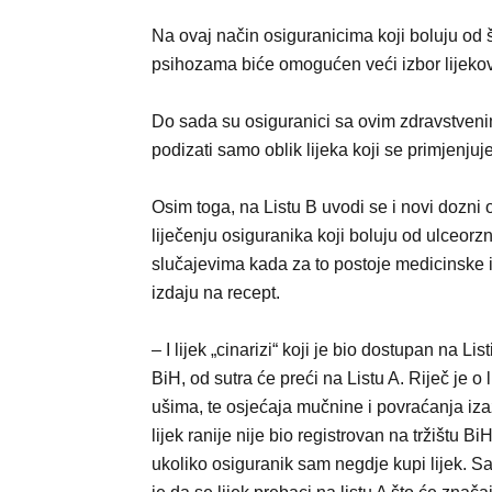
Na ovaj način osiguranicima koji boluju od 
psihozama biće omogućen veći izbor lijekova, 
Do sada su osiguranici sa ovim zdravstveni
podizati samo oblik lijeka koji se primjenjuje
Osim toga, na Listu B uvodi se i novi dozni o
liječenju osiguranika koji boluju od ulceorzno
slučajevima kada za to postoje medicinske in
izdaju na recept.
– I lijek „cinarizi“ koji je bio dostupan na Li
BiH, od sutra će preći na Listu A. Riječ je o l
ušima, te osjećaja mučnine i povraćanja i
lijek ranije nije bio registrovan na tržištu 
ukoliko osiguranik sam negdje kupi lijek. Sa