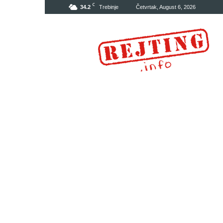
C
34.2
Trebinje
Četvrtak, August 6, 2026
Rejting