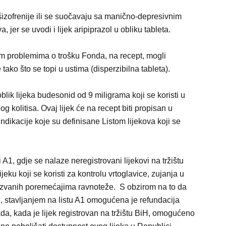
šizofrenije ili se suočavaju sa manično-depresivnim
jer se uvodi i lijek aripiprazol u obliku tableta.
m problemima o trošku Fonda, na recept, mogli
 tako što se topi u ustima (disperzibilna tableta).
blik lijeka budesonid od 9 miligrama koji se koristi u
g kolitisa. Ovaj lijek će na recept biti propisan u
dikacije koje su definisane Listom lijekova koji se
sti A1, gdje se nalaze neregistrovani lijekovi na tržištu
ijeku koji se koristi za kontrolu vrtoglavice, zujanja u
zazvanih poremećajima ravnoteže. S obzirom na to da
BiH, stavljanjem na listu A1 omogućena je refundacija
da, kada je lijek registrovan na tržištu BiH, omogućeno