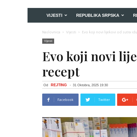
VIJESTI
REPUBLIKA SRPSKA
R
Naslovnica
Vijesti
Evo koji novi lijekovi od sutra id
Vijesti
Evo koji novi lij
recept
REJTING
Od
-
31 Oktobra, 2025 19:30
Facebook
Twitter