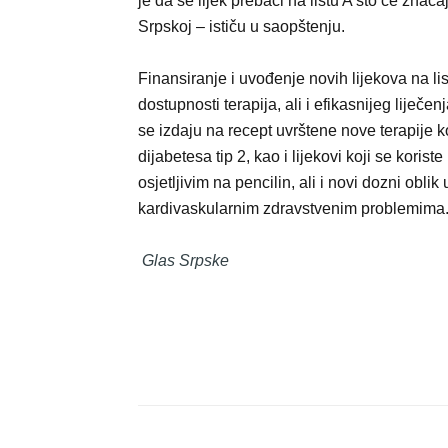
je da se lijek prebaci na listu A što će znač
Srpskoj – ističu u saopštenju.
Finansiranje i uvođenje novih lijekova na li
dostupnosti terapija, ali i efikasnijeg liječe
se izdaju na recept uvrštene nove terapije ko
dijabetesa tip 2, kao i lijekovi koji se koris
osjetljivim na pencilin, ali i novi dozni obli
kardivaskularnim zdravstvenim problemima
Glas Srpske