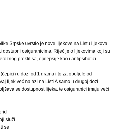
e Srpske uvrstio je nove lijekove na Listu lijekova
iti dostupni osiguranicima. Riječ je o lijekovima koji su
eroznog proktitisa, epilepsije kao i antipsihotici.
(čepići) u dozi od 1 grama i to za oboljele od
vaj lijek već nalazi na Listi A samo u drugoj dozi
jšava se dostupnost lijeka, te osiguranici imaju veći
orid
ji služi
ti se