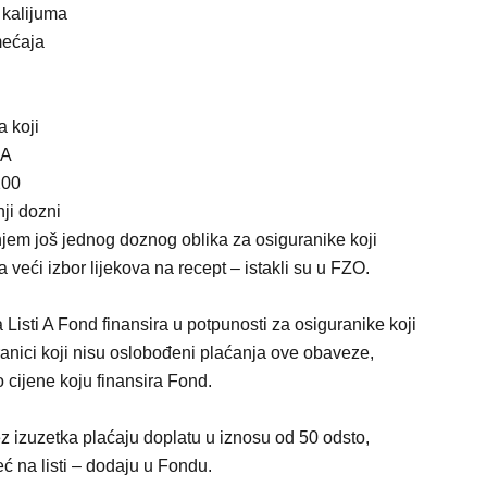
 kalijuma
mećaja
a koji
 A
200
ji dozni
enjem još jednog doznog oblika za osiguranike koji
eći izbor lijekova na recept – istakli su u FZO.
Listi A Fond finansira u potpunosti za osiguranike koji
ranici koji nisu oslobođeni plaćanja ove obaveze,
o cijene koju finansira Fond.
ez izuzetka plaćaju doplatu u iznosu od 50 odsto,
eć na listi – dodaju u Fondu.