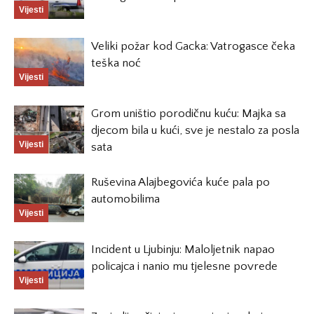
Vijesti
Veliki požar kod Gacka: Vatrogasce čeka
teška noć
Vijesti
Grom uništio porodičnu kuću: Majka sa
djecom bila u kući, sve je nestalo za posla
Vijesti
sata
Ruševina Alajbegovića kuće pala po
automobilima
Vijesti
Incident u Ljubinju: Maloljetnik napao
policajca i nanio mu tjelesne povrede
Vijesti