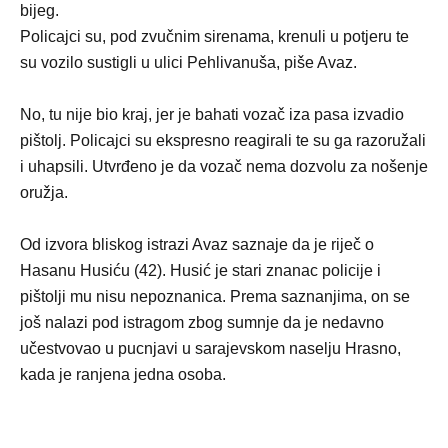
bijeg.
Policajci su, pod zvučnim sirenama, krenuli u potjeru te
su vozilo sustigli u ulici Pehlivanuša, piše Avaz.
No, tu nije bio kraj, jer je bahati vozač iza pasa izvadio
pištolj. Policajci su ekspresno reagirali te su ga razoružali
i uhapsili. Utvrđeno je da vozač nema dozvolu za nošenje
oružja.
Od izvora bliskog istrazi Avaz saznaje da je riječ o
Hasanu Husiću (42). Husić je stari znanac policije i
pištolji mu nisu nepoznanica. Prema saznanjima, on se
još nalazi pod istragom zbog sumnje da je nedavno
učestvovao u pucnjavi u sarajevskom naselju Hrasno,
kada je ranjena jedna osoba.