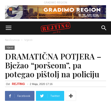
GRADIMO REGION
Naslovnica
Vijesti
Vijesti
DRAMATIČNA POTJERA –
Bježao “poršeom”, pa
potegao pištolj na policiju
REJTING
Od
-
2 Maja, 2020 17:16
Facebook
Twitter