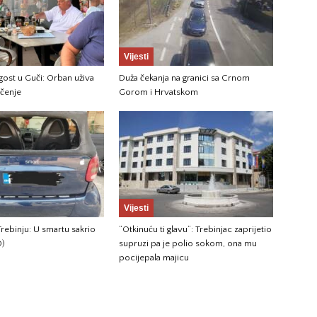
Vijesti
ost u Guči: Orban uživa
Duža čekanja na granici sa Crnom
ečenje
Gorom i Hrvatskom
Vijesti
rebinju: U smartu sakrio
“Otkinuću ti glavu”: Trebinjac zaprijetio
O)
supruzi pa je polio sokom, ona mu
pocijepala majicu