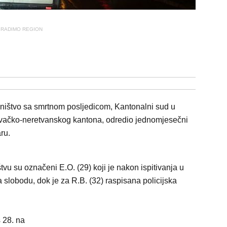
RADIMO REGION
ništvo sa smrtnom posljedicom, Kantonalni sud u
govačko-neretvanskog kantona, odredio jednomjesečni
ru.
tvu su označeni E.O. (29) koji je nakon ispitivanja u
slobodu, dok je za R.B. (32) raspisana policijska
s 28. na