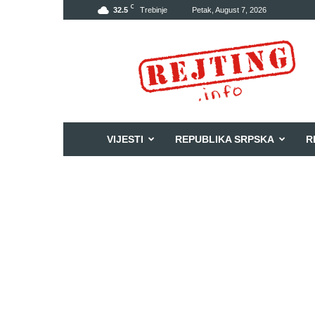
C
32.5
Trebinje
Petak, August 7, 2026
Rejting
VIJESTI
REPUBLIKA SRPSKA
R