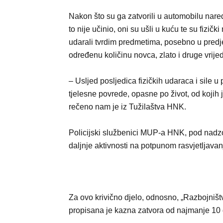
Nakon što su ga zatvorili u automobilu naredi
to nije učinio, oni su ušli u kuću te su fizičk
udarali tvrdim predmetima, posebno u predjel
određenu količinu novca, zlato i druge vrijed
– Usljed posljedica fizičkih udaraca i sile u
tjelesne povrede, opasne po život, od kojih 
rečeno nam je iz Tužilaštva HNK.
Policijski službenici MUP-a HNK, pod nadzo
daljnje aktivnosti na potpunom rasvjetljavan
Za ovo krivično djelo, odnosno, „Razbojništv
propisana je kazna zatvora od najmanje 10 