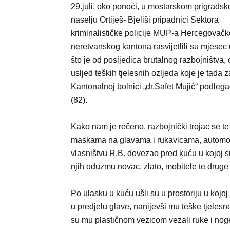
29.juli, oko ponoći, u mostarskom prigrads
naselju Ortiješ- Bjeliši pripadnici Sektora
kriminalističke policije MUP-a Hercegovačk
neretvanskog kantona rasvijetlili su mjesec
što je od posljedica brutalnog razbojništva,
usljed teških tjelesnih ozljeda koje je tada 
Kantonalnoj bolnici „dr.Safet Mujić“ podlegao
(82).
Kako nam je rečeno, razbojnički trojac se te
maskama na glavama i rukavicama, automobi
vlasništvu R.B. dovezao pred kuću u kojoj su
njih oduzmu novac, zlato, mobitele te druge 
Po ulasku u kuću ušli su u prostoriju u kojo
u predjelu glave, nanijevši mu teške tjelesn
su mu plastičnom vezicom vezali ruke i noge 