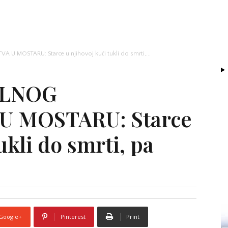
U MOSTARU: Starce u njihovoj kući tukli do smrti,...
ALNOG
U MOSTARU: Starce
ukli do smrti, pa
Google+
Pinterest
Print