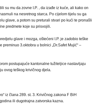
li su mu da zovne I.P. , da izađe iz kuće, ali kako on
i nasrnuli na nesretnog starca. Po cijelom tijelu su ga
u glave, a potom su preturali stvari po kući te pronašli
ne predmete koje su prisvojili.
 predjelu glave i mozga, oštećeni I.P. je zadobio teške
je preminuo 3.oktobra u bolnici „Dr.Safet Mujić“ –
rom postupajuće kantonalne tužiteljice nastavljaju
ju ovog teškog krivičnog djela.
o“ iz člana 289. st. 3. Krivičnog zakona F BiH
godina ili dugotrajna zatvorska kazna.