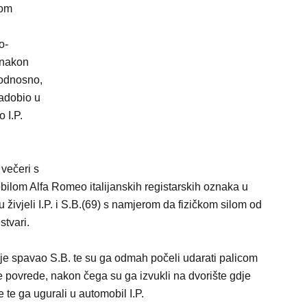
kom
o-
 nakon
 odnosno,
zadobio u
 I.P.
 večeri s
lom Alfa Romeo italijanskih registarskih oznaka u
 živjeli I.P. i S.B.(69) s namjerom da fizičkom silom od
stvari.
j je spavao S.B. te su ga odmah počeli udarati palicom
e povrede, nakon čega su ga izvukli na dvorište gdje
te ga ugurali u automobil I.P.