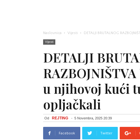
Naslovnica
Vijesti
DETALJI BRUTALNOG RAZBOJNIŠTVA 
Vijesti
DETALJI BRUT
RAZBOJNIŠTVA 
u njihovoj kući t
opljačkali
REJTING
Od
-
5 Novembra, 2025 20:39
Facebook
Twitter