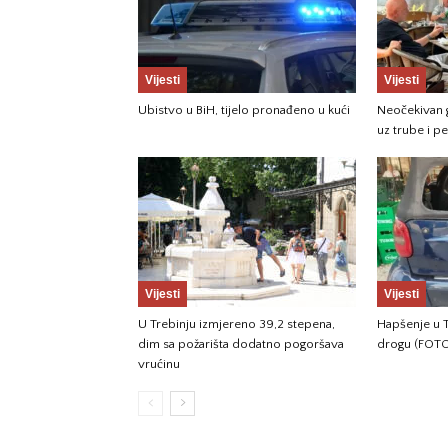
Vijesti
Vijesti
Ubistvo u BiH, tijelo pronađeno u kući
Neočekivan g
uz trube i p
Vijesti
Vijesti
U Trebinju izmjereno 39,2 stepena,
Hapšenje u T
dim sa požarišta dodatno pogoršava
drogu (FOT
vrućinu