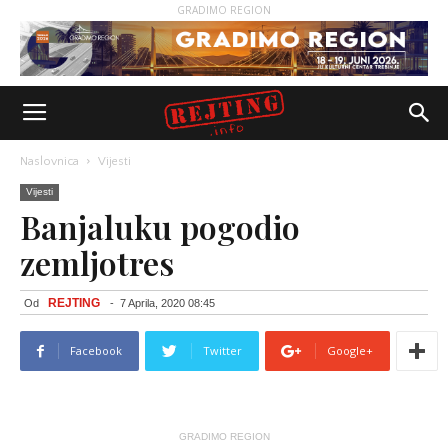
GRADIMO REGION
Naslovnica
Vijesti
Vijesti
Banjaluku pogodio
zemljotres
REJTING
Od
-
7 Aprila, 2020 08:45
Facebook
Twitter
Google+
GRADIMO REGION