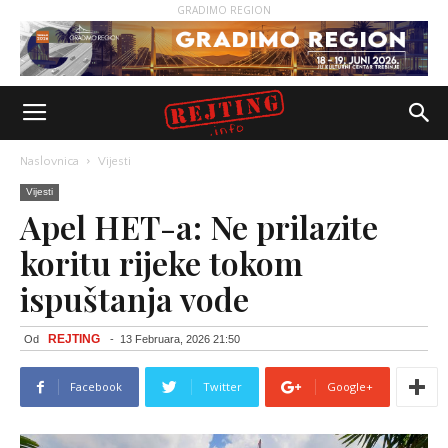
GRADIMO REGION
Naslovnica
Vijesti
Vijesti
Apel HET-a: Ne prilazite
koritu rijeke tokom
ispuštanja vode
REJTING
Od
-
13 Februara, 2026 21:50
Facebook
Twitter
Google+