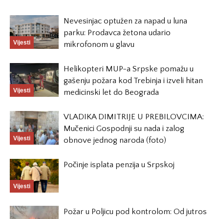
Nevesinjac optužen za napad u luna
parku: Prodavca žetona udario
Vijesti
mikrofonom u glavu
Helikopteri MUP-a Srpske pomažu u
gašenju požara kod Trebinja i izveli hitan
Vijesti
medicinski let do Beograda
VLADIKA DIMITRIJE U PREBILOVCIMA:
Mučenici Gospodnji su nada i zalog
Vijesti
obnove jednog naroda (foto)
Počinje isplata penzija u Srpskoj
Vijesti
Požar u Poljicu pod kontrolom: Od jutros