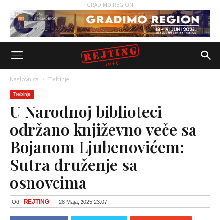
GRADIMO REGION
Naslovnica
Trebinje
Trebinje
U Narodnoj biblioteci
održano književno veče sa
Bojanom Ljubenovićem:
Sutra druženje sa
osnovcima
REJTING
Od
-
28 Maja, 2025 23:07