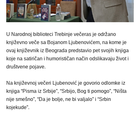
U Narodnoj biblioteci Trebinje večeras je održano
književno veče sa Bojanom Ljubenovićem, na kome je
ovaj književnik iz Beograda predstavio pet svojih knjiga
koje na satiričan i humorističan način odslikavaju život i
društvene pojave.
Na književnoj večeri Ljubenović je govorio odlomke iz
knjiga “Pisma iz Srbije”, “Srbijo, Bog ti pomogo”, “Ništa
nije smešno”, “Da je bolje, ne bi valjalo” i “Srbin
kojekude”.