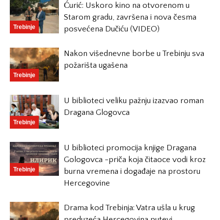
Ćurić: Uskoro kino na otvorenom u
Starom gradu, završena i nova česma
Trebinje
posvećena Dučiću (VIDEO)
Nakon višednevne borbe u Trebinju sva
požarišta ugašena
Trebinje
U biblioteci veliku pažnju izazvao roman
Dragana Glogovca
Trebinje
U biblioteci promocija knjige Dragana
Gologovca -priča koja čitaoce vodi kroz
Trebinje
burna vremena i događaje na prostoru
Hercegovine
Drama kod Trebinja: Vatra ušla u krug
preduzeća Hercegovina putevi