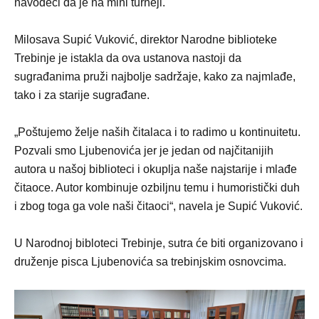
navodeći da je na mini turneji.
Milosava Supić Vuković, direktor Narodne biblioteke
Trebinje je istakla da ova ustanova nastoji da
sugrađanima pruži najbolje sadržaje, kako za najmlađe,
tako i za starije sugrađane.
„Poštujemo želje naših čitalaca i to radimo u kontinuitetu.
Pozvali smo Ljubenovića jer je jedan od najčitanijih
autora u našoj biblioteci i okuplja naše najstarije i mlađe
čitaoce. Autor kombinuje ozbiljnu temu i humoristički duh
i zbog toga ga vole naši čitaoci“, navela je Supić Vuković.
U Narodnoj bibloteci Trebinje, sutra će biti organizovano i
druženje pisca Ljubenovića sa trebinjskim osnovcima.