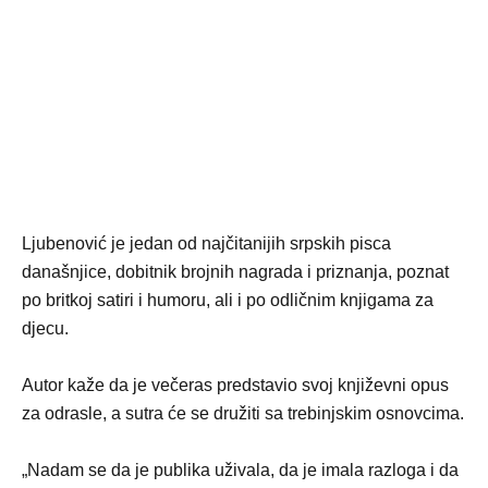
Ljubenović je jedan od najčitanijih srpskih pisca
današnjice, dobitnik brojnih nagrada i priznanja, poznat
po britkoj satiri i humoru, ali i po odličnim knjigama za
djecu.
Autor kaže da je večeras predstavio svoj književni opus
za odrasle, a sutra će se družiti sa trebinjskim osnovcima.
„Nadam se da je publika uživala, da je imala razloga i da