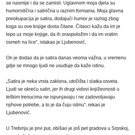
se nasmije i da se zamisli. Uglavnom moja djela su
humoristična i satirična u raznim formama. Moja glavna
preokupacija je satira, dodajući humor je razlog zbog
koga su ove knjige dosta čitane. Čitaoci kažu da im je
lepo uz moje knjige, da ih oraspoložim i da im vratim
osmeh na lice“, istakao je Ljubenović.
On je dodao da je satira danas veoma važna, u vremenu
gdje se mnogo ljudi ne usuđuje da kaže istinu.
„Satira je neka vrsta zaklona, utočišta i slatka osveta.
Ljudi se okreću satiri, jer ih drugi vidovi književnosti u
teškim trenucima ne ispunjavaju i ne zadovoljavaju
njihove potrebe, a to je da čuju istinu“, rekao je
Ljubenović.
U Trebinju je prvi put, obišao je još pet gradova u Srpskoj,