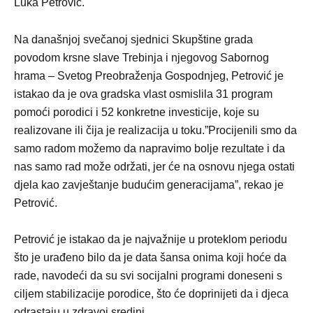
Luka Petrović.
Na današnjoj svečanoj sjednici Skupštine grada
povodom krsne slave Trebinja i njegovog Sabornog
hrama – Svetog Preobraženja Gospodnjeg, Petrović je
istakao da je ova gradska vlast osmislila 31 program
pomoći porodici i 52 konkretne investicije, koje su
realizovane ili čija je realizacija u toku.”Procijenili smo da
samo radom možemo da napravimo bolje rezultate i da
nas samo rad može održati, jer će na osnovu njega ostati
djela kao zavještanje budućim generacijama”, rekao je
Petrović.
Petrović je istakao da je najvažnije u proteklom periodu
što je urađeno bilo da je data šansa onima koji hoće da
rade, navodeći da su svi socijalni programi doneseni s
ciljem stabilizacije porodice, što će doprinijeti da i djeca
odrastaju u zdravoj sredini.