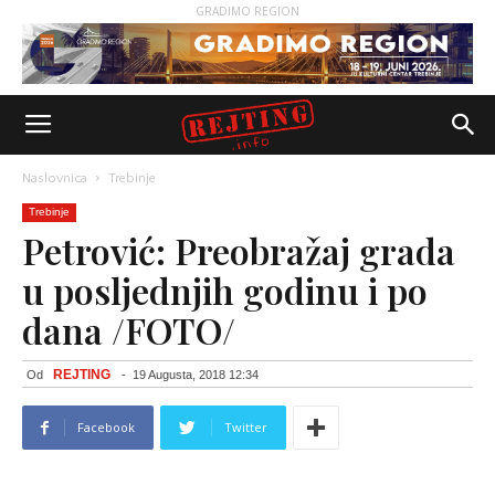
GRADIMO REGION
Naslovnica
Trebinje
Trebinje
Petrović: Preobražaj grada
u posljednjih godinu i po
dana /FOTO/
REJTING
Od
-
19 Augusta, 2018 12:34
Facebook
Twitter