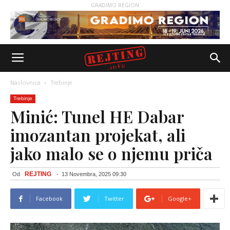
GRADIMO REGION
Naslovnica
Trebinje
Trebinje
Minić: Tunel HE Dabar
imozantan projekat, ali
jako malo se o njemu priča
REJTING
Od
-
13 Novembra, 2025 09:30
Facebook
Twitter
Google+