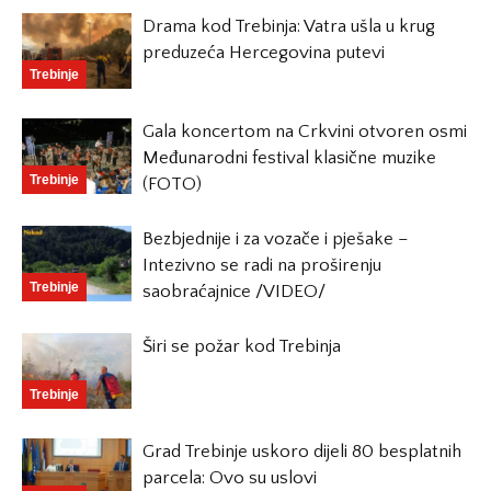
Drama kod Trebinja: Vatra ušla u krug
preduzeća Hercegovina putevi
Trebinje
Gala koncertom na Crkvini otvoren osmi
Međunarodni festival klasične muzike
Trebinje
(FOTO)
Bezbjednije i za vozače i pješake –
Intezivno se radi na proširenju
Trebinje
saobraćajnice /VIDEO/
Širi se požar kod Trebinja
Trebinje
Grad Trebinje uskoro dijeli 80 besplatnih
parcela: Ovo su uslovi