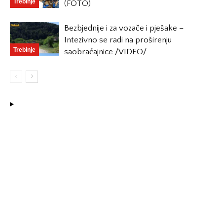
Trebinje
(FOTO)
Bezbjednije i za vozače i pješake –
Intezivno se radi na proširenju
Trebinje
saobraćajnice /VIDEO/