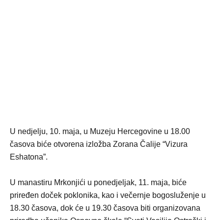
U nedjelju, 10. maja, u Muzeju Hercegovine u 18.00
časova biće otvorena izložba Zorana Čalije “Vizura
Eshatona”.
U manastiru Mrkonjići u ponedjeljak, 11. maja, biće
priređen doček poklonika, kao i večernje bogosluženje u
18.30 časova, dok će u 19.30 časova biti organizovana