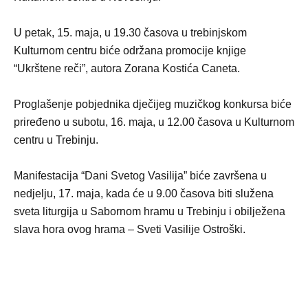
U petak, 15. maja, u 19.30 časova u trebinjskom
Kulturnom centru biće održana promocije knjige
“Ukrštene reči”, autora Zorana Kostića Caneta.
Proglašenje pobjednika dječijeg muzičkog konkursa biće
priređeno u subotu, 16. maja, u 12.00 časova u Kulturnom
centru u Trebinju.
Manifestacija “Dani Svetog Vasilija” biće završena u
nedjelju, 17. maja, kada će u 9.00 časova biti služena
sveta liturgija u Sabornom hramu u Trebinju i obilježena
slava hora ovog hrama – Sveti Vasilije Ostroški.