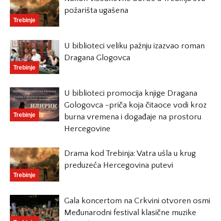
požarišta ugašena
Trebinje
U biblioteci veliku pažnju izazvao roman
Dragana Glogovca
Trebinje
U biblioteci promocija knjige Dragana
Gologovca -priča koja čitaoce vodi kroz
Trebinje
burna vremena i događaje na prostoru
Hercegovine
Drama kod Trebinja: Vatra ušla u krug
preduzeća Hercegovina putevi
Trebinje
Gala koncertom na Crkvini otvoren osmi
Međunarodni festival klasične muzike