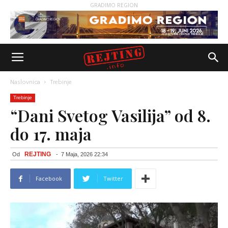
GRADIMO REGION
Naslovnica
Trebinje
Trebinje
“Dani Svetog Vasilija” od 8.
do 17. maja
REJTING
Od
-
7 Maja, 2026 22:34
Facebook
Twitter