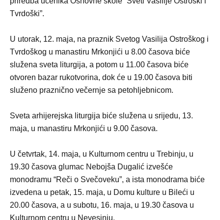
priredba učenika Osnovne škole “Sveti Vasilije Ostroški i
Tvrdoški”.
U utorak, 12. maja, na praznik Svetog Vasilija Ostroškog i
Tvrdoškog u manastiru Mrkonjići u 8.00 časova biće
služena sveta liturgija, a potom u 11.00 časova biće
otvoren bazar rukotvorina, dok će u 19.00 časova biti
služeno praznično večernje sa petohljebnicom.
Sveta arhijerejska liturgija biće služena u srijedu, 13.
maja, u manastiru Mrkonjići u 9.00 časova.
U četvrtak, 14. maja, u Kulturnom centru u Trebinju, u
19.30 časova glumac Nebojša Dugalić izvešće
monodramu “Reči o Svečoveku”, a ista monodrama biće
izvedena u petak, 15. maja, u Domu kulture u Bileći u
20.00 časova, a u subotu, 16. maja, u 19.30 časova u
Kulturnom centru u Nevesinju.