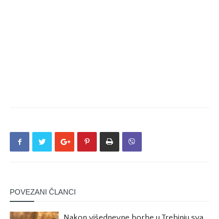
POVEZANI ČLANCI
Nakon višednevne borbe u Trebinju sva