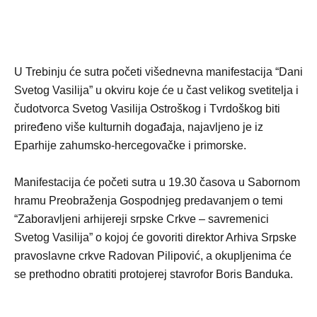
U Trebinju će sutra početi višednevna manifestacija “Dani
Svetog Vasilija” u okviru koje će u čast velikog svetitelja i
čudotvorca Svetog Vasilija Ostroškog i Tvrdoškog biti
priređeno više kulturnih događaja, najavljeno je iz
Eparhije zahumsko-hercegovačke i primorske.
Manifestacija će početi sutra u 19.30 časova u Sabornom
hramu Preobraženja Gospodnjeg predavanjem o temi
“Zaboravljeni arhijereji srpske Crkve – savremenici
Svetog Vasilija” o kojoj će govoriti direktor Arhiva Srpske
pravoslavne crkve Radovan Pilipović, a okupljenima će
se prethodno obratiti protojerej stavrofor Boris Banduka.