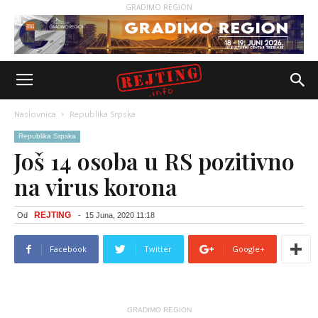
GRADIMO REGION
Naslovnica
Republika Srpska
Republika Srpska
Još 14 osoba u RS pozitivno
na virus korona
REJTING
Od
-
15 Juna, 2020 11:18
Facebook
Twitter
Google+
GRADIMO REGION