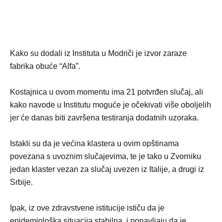
Kako su dodali iz Instituta u Modriči je izvor zaraze
fabrika obuće “Alfa”.
Kostajnica u ovom momentu ima 21 potvrđen slučaj, ali
kako navode u Institutu moguće je očekivati više oboljelih
jer će danas biti završena testiranja dodatnih uzoraka.
Istakli su da je većina klastera u ovim opštinama
povezana s uvoznim slučajevima, te je tako u Zvorniku
jedan klaster vezan za slučaj uvezen iz Italije, a drugi iz
Srbije.
Ipak, iz ove zdravstvene istitucije ističu da je
epidemiološka situacija stabilna, i ponavljaju da je