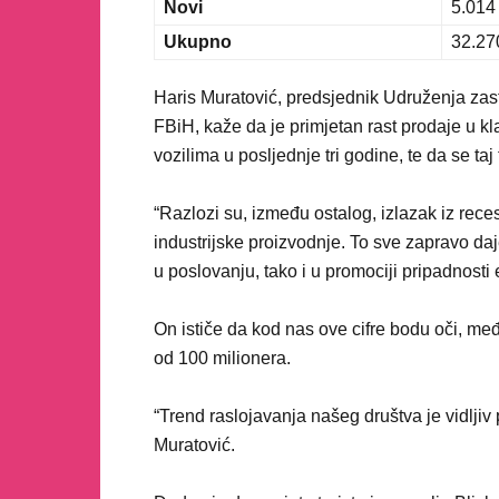
Novi
5.014
Ukupno
32.27
Haris Muratović, predsjednik Udruženja zas
FBiH, kaže da je primjetan rast prodaje u klas
vozilima u posljednje tri godine, te da se taj 
“Razlozi su, između ostalog, izlazak iz reces
industrijske proizvodnje. To sve zapravo da
u poslovanju, tako i u promociji pripadnosti
On ističe da kod nas ove cifre bodu oči, me
od 100 milionera.
“Trend raslojavanja našeg društva je vidljiv
Muratović.