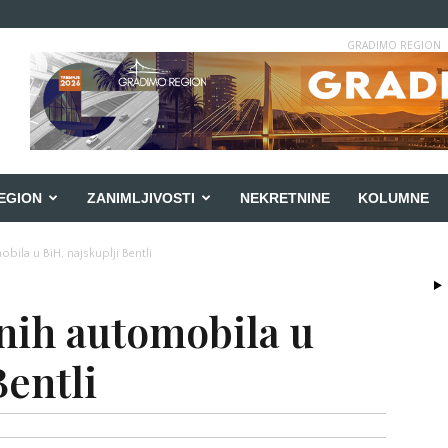
GRADIMO REGION
EGION
ZANIMLJIVOSTI
NEKRETNINE
KOLUMNE
ila u BiH, najskuplji Bentli
nih automobila u
Bentli