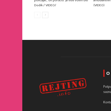
policajac, on poručio: Ja više volim biti
ambulantnih 
Dodik / VIDEO/
(VIDEO)
O
Potpu
sazna
Konta