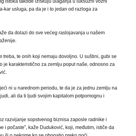
og istoka takođe iziskuju ulaganja u luksuzni vozni
-a-kar usluga, pa da je i to jedan od razloga za
aže da dolazi do sve većeg raslojavanja u našem
raženije.
m treba, te onih koji nemaju dovoljno. U suštini, gubi se
To je karakteristično za zemlju poput naše, odnosno za
vić.
jeći ni u narednom periodu, te da je za jednu zemlju na
judi, ali da ti ljudi svojim kapitalom potpomognu i
roz razvijanje sopstvenog biznisa zaposle radnike i
e i počaste”, kaže Duduković, koji, međutim, ističe da
nu ili o nekome ko se obogatio preko noći