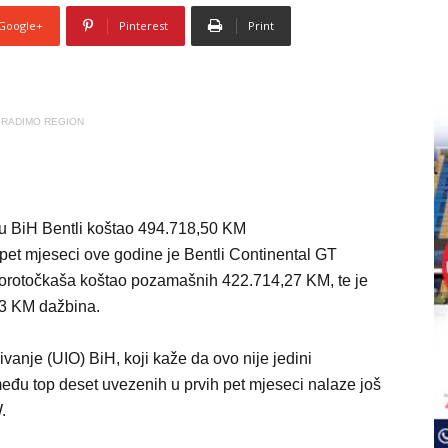
Google+
Pinterest
Print
RADIMO REGION
pet mjeseci ove godine je Bentli Continental GT
vorotočkaša koštao pozamašnih 422.714,27 KM, te je
23 KM dažbina.
vanje (UIO) BiH, koji kaže da ovo nije jedini
među top deset uvezenih u prvih pet mjeseci nalaze još
.