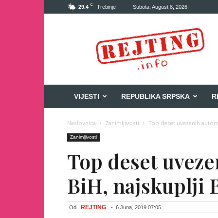
C
29.4
Trebinje
Subota, August 8, 2026
Rejting
VIJESTI
REPUBLIKA SRPSKA
R
Naslovnica
Zanimljivosti
Top deset uvezenih automob
Zanimljivosti
Top deset uveze
BiH, najskuplji 
REJTING
Od
-
6 Juna, 2019 07:05