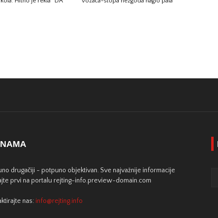
kola: Hitno je rekla “DA”
vozača-stopa nezgoda naglo pala
 NAMA
no drugačiji - potpuno objektivan. Sve najvažnije informacije
jte prvi na portalu rejting-info.preview-domain.com
ktirajte nas:
info@rejting.info