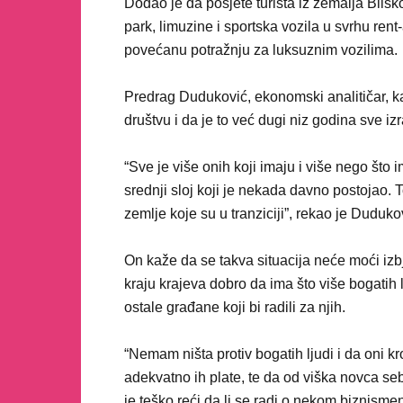
Dodao je da posjete turista iz zemalja Blisk
park, limuzine i sportska vozila u svrhu rent
povećanu potražnju za luksuznim vozilima.
Predrag Duduković, ekonomski analitičar, k
društvu i da je to već dugi niz godina sve iz
“Sve je više onih koji imaju i više nego što i
srednji sloj koji je nekada davno postojao. 
zemlje koje su u tranziciji”, rekao je Duduko
On kaže da se takva situacija neće moći izb
kraju krajeva dobro da ima što više bogatih l
ostale građane koji bi radili za njih.
“Nemam ništa protiv bogatih ljudi i da oni k
adekvatno ih plate, te da od viška novca seb
je teško reći da li se radi o nekom biznisme