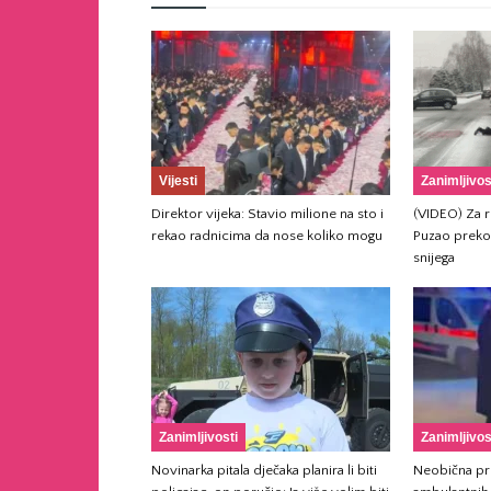
Vijesti
Zanimljivos
Direktor vijeka: Stavio milione na sto i
(VIDEO) Za ru
rekao radnicima da nose koliko mogu
Puzao preko
snijega
Zanimljivosti
Zanimljivos
Novinarka pitala dječaka planira li biti
Neobična pro