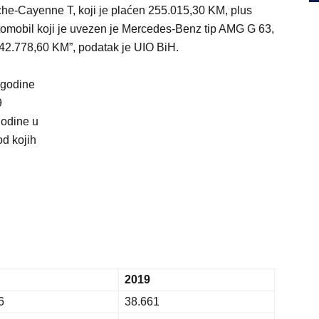
sche-Cayenne T, koji je plaćen 255.015,30 KM, plus
tomobil koji je uvezen je Mercedes-Benz tip AMG G 63,
 42.778,60 KM”, podatak je UIO BiH.
e godine
9
godine u
d kojih
2019
6
38.661