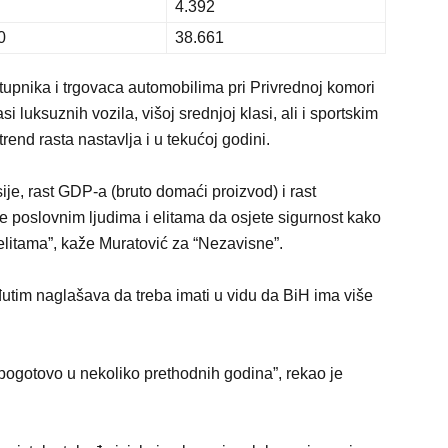
4.392
0
38.661
tupnika i trgovaca automobilima pri Privrednoj komori
i luksuznih vozila, višoj srednjoj klasi, ali i sportskim
trend rasta nastavlja i u tekućoj godini.
ije, rast GDP-a (bruto domaći proizvod) i rast
je poslovnim ljudima i elitama da osjete sigurnost kako
 elitama”, kaže Muratović za “Nezavisne”.
đutim naglašava da treba imati u vidu da BiH ima više
 pogotovo u nekoliko prethodnih godina”, rekao je