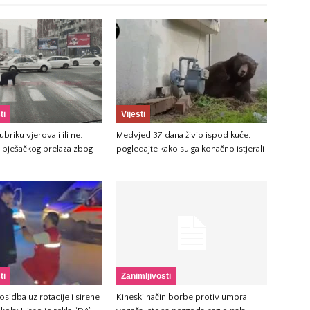
ti
Vijesti
briku vjerovali ili ne:
Medvjed 37 dana živio ispod kuće,
 pješačkog prelaza zbog
pogledajte kako su ga konačno istjerali
ti
Zanimljivosti
sidba uz rotacije i sirene
Kineski način borbe protiv umora