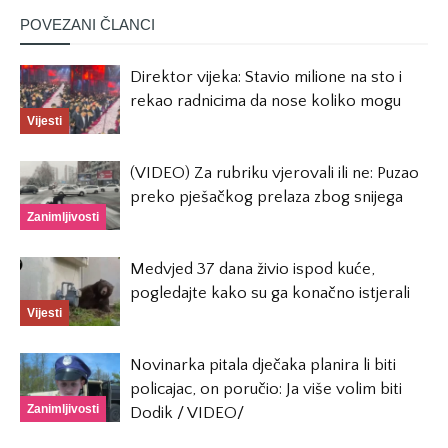
POVEZANI ČLANCI
Direktor vijeka: Stavio milione na sto i
rekao radnicima da nose koliko mogu
Vijesti
(VIDEO) Za rubriku vjerovali ili ne: Puzao
preko pješačkog prelaza zbog snijega
Zanimljivosti
Medvjed 37 dana živio ispod kuće,
pogledajte kako su ga konačno istjerali
Vijesti
Novinarka pitala dječaka planira li biti
policajac, on poručio: Ja više volim biti
Zanimljivosti
Dodik / VIDEO/