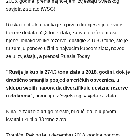
2013. godine, prema najnovijem izvještaju Svjetskog
savjeta za zlato (WSG).
Ruska centralna banka je u prvom tromjesečju u svoje
trezore dodala 55,3 tone zlata, zahvaljujući čemu su
njene, ionako velike rezerve, dostigle 2.168,3 tone, što je
tu zemlju ponovo učinilo najvećim kupcem zlata, navodi
se u izvještaju, a prenosi Russia Today.
“Rusija je kupila 274,3 tone zlata u 2018. godini, dok je
drastično smanjila posjed američkih obveznica, u
sklopu svojih napora da diverzifikuje devizne rezerve
u dolarima”,
poručuju iz Svjetskog savjeta za zlato.
Kina je zauzela drugo mjesto, budući da je u prvom
kvartalu kupila 33 tone zlata.
Zvanični Peking je u decembru 2018. godine ponovo