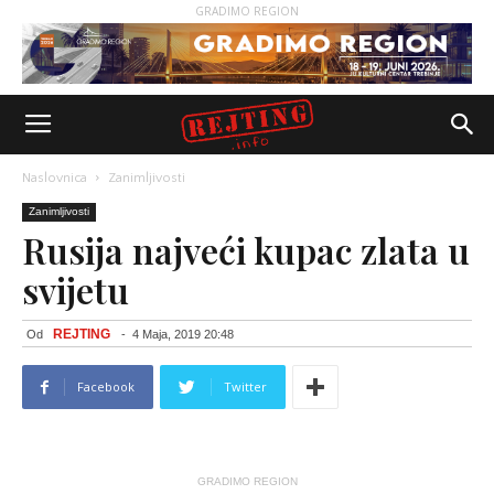
GRADIMO REGION
Naslovnica
Zanimljivosti
Zanimljivosti
Rusija najveći kupac zlata u
svijetu
REJTING
Od
-
4 Maja, 2019 20:48
Facebook
Twitter
GRADIMO REGION