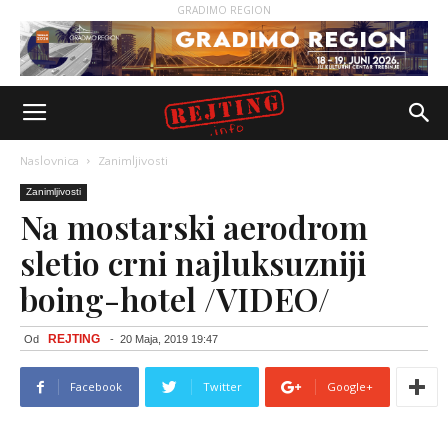
GRADIMO REGION
Naslovnica
Zanimljivosti
Zanimljivosti
Na mostarski aerodrom
sletio crni najluksuzniji
boing-hotel /VIDEO/
REJTING
Od
-
20 Maja, 2019 19:47
Facebook
Twitter
Google+