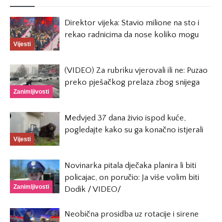
Direktor vijeka: Stavio milione na sto i
rekao radnicima da nose koliko mogu
Vijesti
(VIDEO) Za rubriku vjerovali ili ne: Puzao
preko pješačkog prelaza zbog snijega
Zanimljivosti
Medvjed 37 dana živio ispod kuće,
pogledajte kako su ga konačno istjerali
Vijesti
Novinarka pitala dječaka planira li biti
policajac, on poručio: Ja više volim biti
Zanimljivosti
Dodik / VIDEO/
Neobična prosidba uz rotacije i sirene