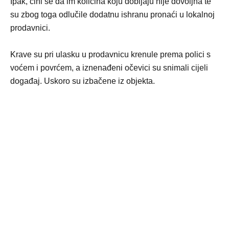
Ipak, čini se da im količina koju dobijaju nije dovoljna te
su zbog toga odlučile dodatnu ishranu pronaći u lokalnoj
prodavnici.
Krave su pri ulasku u prodavnicu krenule prema polici s
voćem i povrćem, a iznenađeni očevici su snimali cijeli
događaj. Uskoro su izbačene iz objekta.