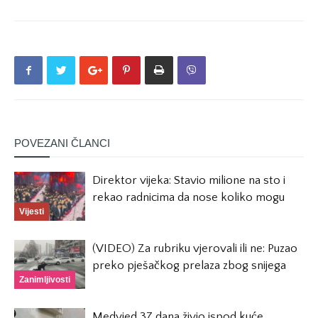
POVEZANI ČLANCI
Direktor vijeka: Stavio milione na sto i
rekao radnicima da nose koliko mogu
Vijesti
(VIDEO) Za rubriku vjerovali ili ne: Puzao
preko pješačkog prelaza zbog snijega
Zanimljivosti
Medvjed 37 dana živio ispod kuće,