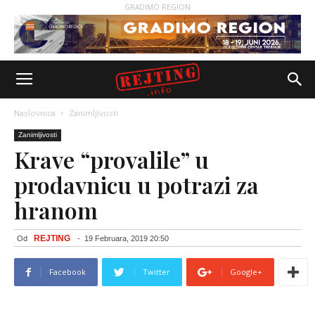
GRADIMO REGION
Naslovnica
Zanimljivosti
Zanimljivosti
Krave “provalile” u
prodavnicu u potrazi za
hranom
REJTING
Od
-
19 Februara, 2019 20:50
Facebook
Twitter
Google+