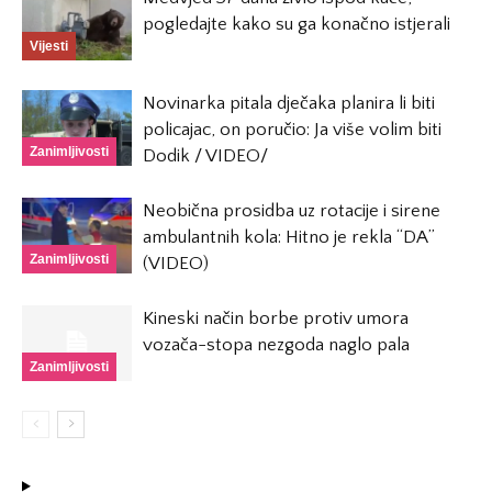
pogledajte kako su ga konačno istjerali
Vijesti
Novinarka pitala dječaka planira li biti
policajac, on poručio: Ja više volim biti
Zanimljivosti
Dodik / VIDEO/
Neobična prosidba uz rotacije i sirene
ambulantnih kola: Hitno je rekla “DA”
Zanimljivosti
(VIDEO)
Kineski način borbe protiv umora
vozača-stopa nezgoda naglo pala
Zanimljivosti