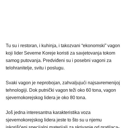
Tu su i restoran, i kuhinja, i takozvani “ekonomski” vagon
koji lider Severne Koreje koristi za savjetovanja tokom
samog putovanja. Predviđeni su i posebni vagoni za
telohranitelje, svitu i poslugu.
Svaki vagon je neprobojan, zahvaljujući najsavremenijoj
tehnologiji. Dok putnički vagon teži oko 60 tona, vagon
sjevernokorejskog lidera je oko 80 tona.
Još jedna interesantna karakteristika voza
sjevernokorejskog lidera jeste to što su u njemu
iskorišćeni specijalni materijali za skrivanje od pratilaca-