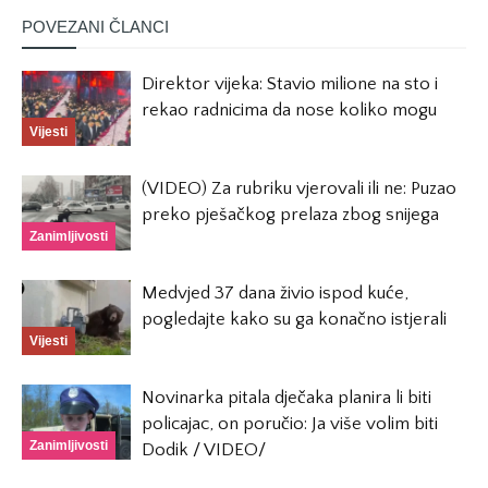
POVEZANI ČLANCI
Direktor vijeka: Stavio milione na sto i
rekao radnicima da nose koliko mogu
Vijesti
(VIDEO) Za rubriku vjerovali ili ne: Puzao
preko pješačkog prelaza zbog snijega
Zanimljivosti
Medvjed 37 dana živio ispod kuće,
pogledajte kako su ga konačno istjerali
Vijesti
Novinarka pitala dječaka planira li biti
policajac, on poručio: Ja više volim biti
Zanimljivosti
Dodik / VIDEO/