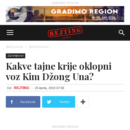
GRADIMO REGION
Naslovnica
Zanimljivosti
Zanimljivosti
Kakve tajne krije oklopni
voz Kim Džong Una?
REJTING
Od
-
25 Aprila, 2019 07:58
Facebook
Twitter
GRADIMO REGION