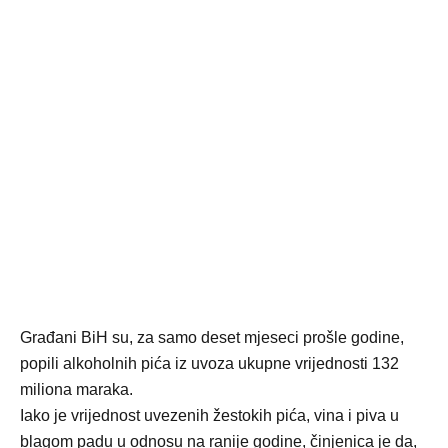
Građani BiH su, za samo deset mjeseci prošle godine,
popili alkoholnih pića iz uvoza ukupne vrijednosti 132
miliona maraka.
Iako je vrijednost uvezenih žestokih pića, vina i piva u
blagom padu u odnosu na ranije godine, činjenica je da,