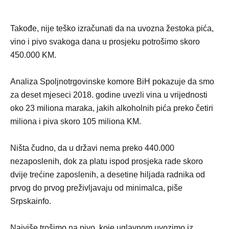
Takođe, nije teško izračunati da na uvozna žestoka pića,
vino i pivo svakoga dana u prosjeku potrošimo skoro
450.000 KM.
Analiza Spoljnotrgovinske komore BiH pokazuje da smo
za deset mjeseci 2018. godine uvezli vina u vrijednosti
oko 23 miliona maraka, jakih alkoholnih pića preko četiri
miliona i piva skoro 105 miliona KM.
Ništa čudno, da u državi nema preko 440.000
nezaposlenih, dok za platu ispod prosjeka rade skoro
dvije trećine zaposlenih, a desetine hiljada radnika od
prvog do prvog preživljavaju od minimalca, piše
Srpskainfo.
Najviše trošimo na pivo, koje uglavnom uvozimo iz