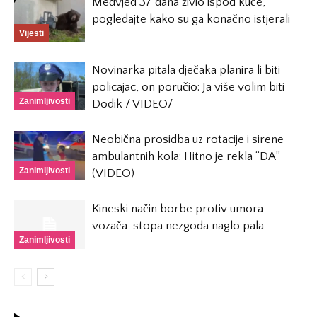
Medvjed 37 dana živio ispod kuće,
pogledajte kako su ga konačno istjerali
Vijesti
Novinarka pitala dječaka planira li biti
policajac, on poručio: Ja više volim biti
Zanimljivosti
Dodik / VIDEO/
Neobična prosidba uz rotacije i sirene
ambulantnih kola: Hitno je rekla “DA”
Zanimljivosti
(VIDEO)
Kineski način borbe protiv umora
vozača-stopa nezgoda naglo pala
Zanimljivosti