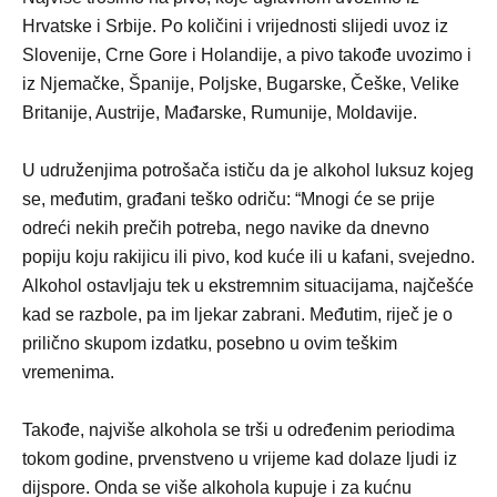
Hrvatske i Srbije. Po količini i vrijednosti slijedi uvoz iz
Slovenije, Crne Gore i Holandije, a pivo takođe uvozimo i
iz Njemačke, Španije, Poljske, Bugarske, Češke, Velike
Britanije, Austrije, Mađarske, Rumunije, Moldavije.
U udruženjima potrošača ističu da je alkohol luksuz kojeg
se, međutim, građani teško odriču: “Mnogi će se prije
odreći nekih prečih potreba, nego navike da dnevno
popiju koju rakijicu ili pivo, kod kuće ili u kafani, svejedno.
Alkohol ostavljaju tek u ekstremnim situacijama, najčešće
kad se razbole, pa im ljekar zabrani. Međutim, riječ je o
prilično skupom izdatku, posebno u ovim teškim
vremenima.
Takođe, najviše alkohola se trši u određenim periodima
tokom godine, prvenstveno u vrijeme kad dolaze ljudi iz
dijspore. Onda se više alkohola kupuje i za kućnu