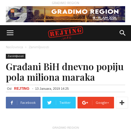
GRADIMO REGION
Naslovnica
Zanimljivosti
Zanimljivosti
Građani BiH dnevno popiju
pola miliona maraka
REJTING
Od
-
13 Januara, 2019 14:25
Facebook
Twitter
Google+
GRADIMO REGION