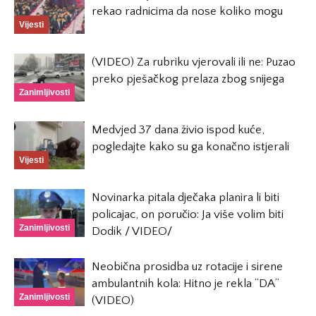
rekao radnicima da nose koliko mogu
Vijesti
(VIDEO) Za rubriku vjerovali ili ne: Puzao
preko pješačkog prelaza zbog snijega
Zanimljivosti
Medvjed 37 dana živio ispod kuće,
pogledajte kako su ga konačno istjerali
Vijesti
Novinarka pitala dječaka planira li biti
policajac, on poručio: Ja više volim biti
Zanimljivosti
Dodik / VIDEO/
Neobična prosidba uz rotacije i sirene
ambulantnih kola: Hitno je rekla “DA”
Zanimljivosti
(VIDEO)