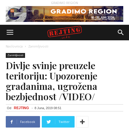
GRADIMO REGION
Naslovnica
Zanimljivosti
Zanimljivosti
Divlje svinje preuzele
teritoriju: Upozorenje
građanima, ugrožena
bezbjednost /VIDEO/
REJTING
Od
-
8 Juna, 2019 08:51
Facebook
Twitter