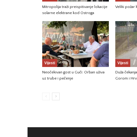
Mitropolija traži preispitivanje lokacije
Veliki požar
solarne elektrane kod Ostroga
Vijesti
Vijesti
Neočekivan gost u Guči: Orban uživa
Duža čekanja
uz trube i pečenje
Gorom i Hr