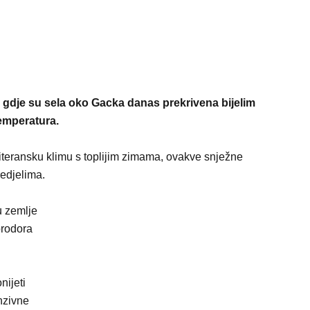
 gdje su sela oko Gacka danas prekrivena bijelim
emperatura.
eransku klimu s toplijim zimama, ovakve snježne
redjelima.
u zemlje
prodora
ijeti
enzivne