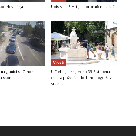
 kod Nevesinja
Ubistvo u BiH, tijelo pronađeno u kući
Vijesti
 na granici sa Crnom
U Trebinju izmjereno 39,2 stepena,
vatskom
dim sa požarišta dodatno pogoršava
vrućinu