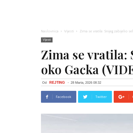
Naslovnica
Vijesti
Zima se vratila: Snijeg zabijelio 
Vijesti
Zima se vratila: 
oko Gacka (VID
REJTING
Od
-
28 Marta, 2026 08:32
Facebook
Twitter