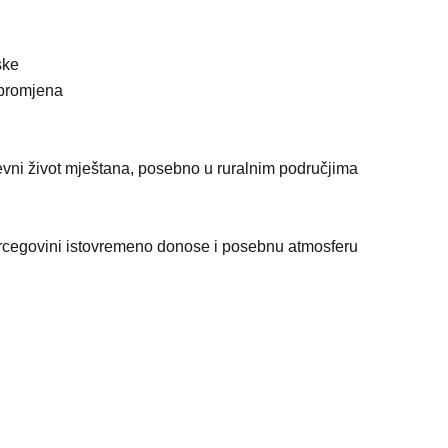
ske
 promjena
vni život mještana, posebno u ruralnim područjima
Hercegovini istovremeno donose i posebnu atmosferu