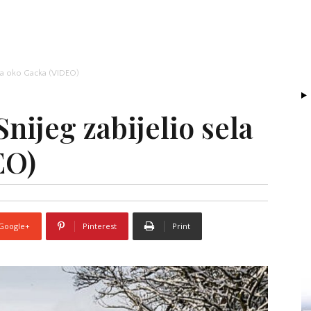
sela oko Gacka (VIDEO)
Snijeg zabijelio sela
EO)
Google+
Pinterest
Print