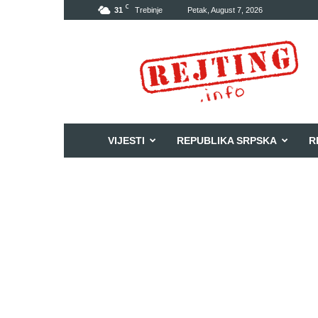
C
31
Trebinje
Petak, August 7, 2026
Rejting
VIJESTI
REPUBLIKA SRPSKA
R