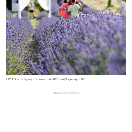
CREATOR: gd-jpeg v1.0 (using IJG JPEG v62), quality = 86
GRADIMO REGION