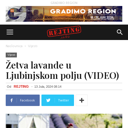
GRADIMO REGION
Naslovnica
Vijesti
Vijesti
Žetva lavande u
Ljubinjskom polju (VIDEO)
REJTING
Od
-
13 Jula, 2024 08:14
Facebook
Twitter