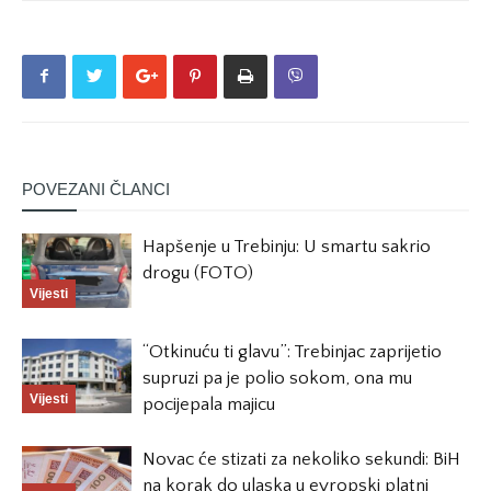
POVEZANI ČLANCI
Hapšenje u Trebinju: U smartu sakrio
drogu (FOTO)
Vijesti
“Otkinuću ti glavu”: Trebinjac zaprijetio
supruzi pa je polio sokom, ona mu
Vijesti
pocijepala majicu
Novac će stizati za nekoliko sekundi: BiH
na korak do ulaska u evropski platni