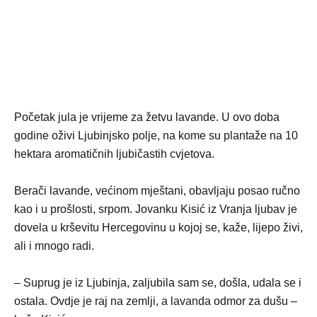
Početak jula je vrijeme za žetvu lavande. U ovo doba
godine oživi Ljubinjsko polje, na kome su plantaže na 10
hektara aromatičnih ljubičastih cvjetova.
Berači lavande, većinom mještani, obavljaju posao ručno
kao i u prošlosti, srpom. Jovanku Kisić iz Vranja ljubav je
dovela u krševitu Hercegovinu u kojoj se, kaže, lijepo živi,
ali i mnogo radi.
– Suprug je iz Ljubinja, zaljubila sam se, došla, udala se i
ostala. Ovdje je raj na zemlji, a lavanda odmor za dušu –