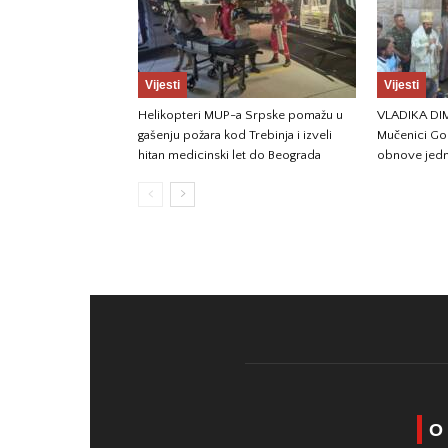
Vijesti
Vijesti
Helikopteri MUP-a Srpske pomažu u
VLADIKA DIM
gašenju požara kod Trebinja i izveli
Mučenici Gos
hitan medicinski let do Beograda
obnove jedn
O