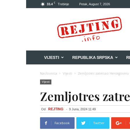
C
33.4
Trebinje
Petak, August 7, 2026
Rejting
VIJESTI
REPUBLIKA SRPSKA
R
Naslovnica
Vijesti
Zemljotres zatresao Hercegovinu
Vijesti
Zemljotres zatr
REJTING
Od
-
9 Juna, 2024 11:49
Facebook
Twitter