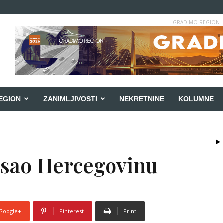
GRADIMO REGION
EGION
ZANIMLJIVOSTI
NEKRETNINE
KOLUMNE
esao Hercegovinu
Google+
Pinterest
Print