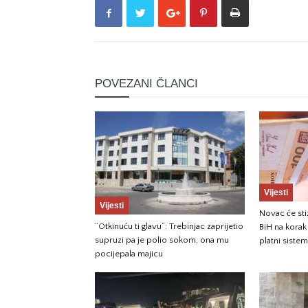
POVEZANI ČLANCI
Vijesti
Vijesti
Novac će sti
“Otkinuću ti glavu”: Trebinjac zaprijetio
BiH na korak
supruzi pa je polio sokom, ona mu
platni sistem
pocijepala majicu