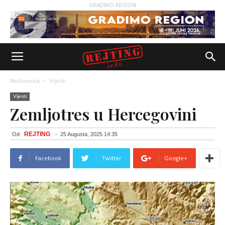
GRADIMO REGION
Naslovnica
Vijesti
Vijesti
Zemljotres u Hercegovini
REJTING
Od
-
25 Augusta, 2025 14:35
Facebook
Twitter
Google+