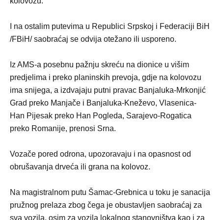
kolovozu.
I na ostalim putevima u Republici Srpskoj i Federaciji BiH
/FBiH/ saobraćaj se odvija otežano ili usporeno.
Iz AMS-a posebnu pažnju skreću na dionice u višim
pred‌jelima i preko planinskih prevoja, gd‌je na kolovozu
ima snijega, a izdvajaju putni pravac Banjaluka-Mrkonjić
Grad preko Manjače i Banjaluka-Kneževo, Vlasenica-
Han Pijesak preko Han Pogleda, Sarajevo-Rogatica
preko Romanije, prenosi Srna.
Vozače pored odrona, upozoravaju i na opasnost od
obrušavanja drveća ili grana na kolovoz.
Na magistralnom putu Šamac-Grebnica u toku je sanacija
pružnog prelaza zbog čega je obustavljen saobraćaj za
sva vozila, osim za vozila lokalnog stanovništva kao i za