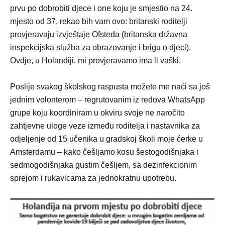
prvu po dobrobiti djece i one koju je smjestio na 24.
mjesto od 37, rekao bih vam ovo: britanski roditelji
provjeravaju izvještaje Ofsteda (britanska državna
inspekcijska služba za obrazovanje i brigu o djeci).
Ovdje, u Holandiji, mi provjeravamo ima li vaški.
Poslije svakog školskog raspusta možete me naći sa još
jednim volonterom – regrutovanim iz redova WhatsApp
grupe koju koordiniram u okviru svoje ne naročito
zahtjevne uloge veze između roditelja i nastavnika za
odjeljenje od 15 učenika u gradskoj školi moje ćerke u
Amsterdamu – kako češljamo kosu šestogodišnjaka i
sedmogodišnjaka gustim češljem, sa dezinfekcionim
sprejom i rukavicama za jednokratnu upotrebu.