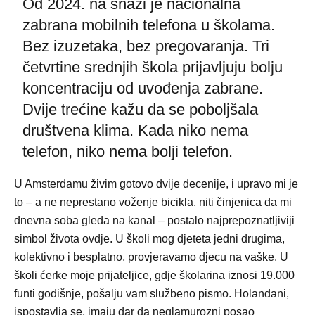
Od 2024. na snazi je nacionalna
zabrana mobilnih telefona u školama.
Bez izuzetaka, bez pregovaranja. Tri
četvrtine srednjih škola prijavljuju bolju
koncentraciju od uvođenja zabrane.
Dvije trećine kažu da se poboljšala
društvena klima. Kada niko nema
telefon, niko nema bolji telefon.
U Amsterdamu živim gotovo dvije decenije, i upravo mi je
to – a ne neprestano voženje bicikla, niti činjenica da mi
dnevna soba gleda na kanal – postalo najprepoznatljiviji
simbol života ovdje. U školi mog djeteta jedni drugima,
kolektivno i besplatno, provjeravamo djecu na vaške. U
školi ćerke moje prijateljice, gdje školarina iznosi 19.000
funti godišnje, pošalju vam službeno pismo. Holanđani,
ispostavlja se, imaju dar da neglamurozni posao