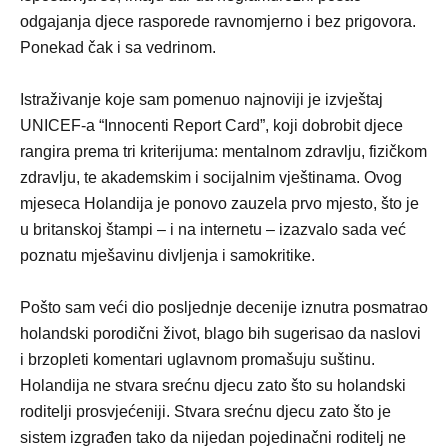
odgajanja djece rasporede ravnomjerno i bez prigovora.
Ponekad čak i sa vedrinom.
Istraživanje koje sam pomenuo najnoviji je izvještaj
UNICEF-a “Innocenti Report Card”, koji dobrobit djece
rangira prema tri kriterijuma: mentalnom zdravlju, fizičkom
zdravlju, te akademskim i socijalnim vještinama. Ovog
mjeseca Holandija je ponovo zauzela prvo mjesto, što je
u britanskoj štampi – i na internetu – izazvalo sada već
poznatu mješavinu divljenja i samokritike.
Pošto sam veći dio posljednje decenije iznutra posmatrao
holandski porodični život, blago bih sugerisao da naslovi
i brzopleti komentari uglavnom promašuju suštinu.
Holandija ne stvara srećnu djecu zato što su holandski
roditelji prosvjećeniji. Stvara srećnu djecu zato što je
sistem izgrađen tako da nijedan pojedinačni roditelj ne