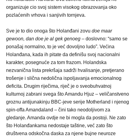
organizuje cio svoj sistem visokog obrazovanja oko
pozlaćenih vrhova i sanjivih tornjeva.
Sve je to dio onoga što Holanđani zovu
doe maar
gewoon, dan doe je al gek genoeg
– doslovno: “samo se
ponašaj normalno, to je već dovoljno ludo”. Većina
Holanđana, kada ih pitate da definišu svoj nacionalni
karakter, posegnuće za tom frazom. Holandska
nezvanična lista prekršaja sadrži hvalisanje, pretjerano
trošenje i slična nedolična ispoljavanja emocionalnog
deficita. Drugim riječima, riječ je o sveobuhvatnoj
kulturnoj zabrani svega što Amandu Hjuz – veličanstveno
groznu antijunakinju BBC-jeve serije Motherland i njenog
spin-offa Amandaland – čini tako neodoljivom za
gledanje. Amanda ovdje ne bi mogla da postoji. Ne zato
što Holanđankama nedostaje taštine, već zato što
društvena odskočna daska za njene bujne neuroze