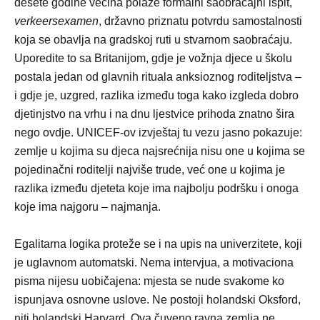
desete godine većina polaže formalni saobraćajni ispit,
verkeersexamen
, državno priznatu potvrdu samostalnosti
koja se obavlja na gradskoj ruti u stvarnom saobraćaju.
Uporedite to sa Britanijom, gdje je vožnja djece u školu
postala jedan od glavnih rituala anksioznog roditeljstva –
i gdje je, uzgred, razlika između toga kako izgleda dobro
djetinjstvo na vrhu i na dnu ljestvice prihoda znatno šira
nego ovdje. UNICEF-ov izvještaj tu vezu jasno pokazuje:
zemlje u kojima su djeca najsrećnija nisu one u kojima se
pojedinačni roditelji najviše trude, već one u kojima je
razlika između djeteta koje ima najbolju podršku i onoga
koje ima najgoru – najmanja.
Egalitarna logika proteže se i na upis na univerzitete, koji
je uglavnom automatski. Nema intervjua, a motivaciona
pisma nijesu uobičajena: mjesta se nude svakome ko
ispunjava osnovne uslove. Ne postoji holandski Oksford,
niti holandski Harvard. Ova čuveno ravna zemlja ne