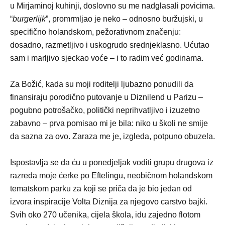
u Mirjaminoj kuhinji, doslovno su me nadglasali povicima.
“
burgerlijk
”, promrmljao je neko – odnosno buržujski, u
specifično holandskom, pežorativnom značenju:
dosadno, razmetljivo i uskogrudo srednjeklasno. Ućutao
sam i marljivo sjeckao voće – i to radim već godinama.
Za Božić, kada su moji roditelji ljubazno ponudili da
finansiraju porodično putovanje u Diznilend u Parizu –
pogubno potrošačko, politički neprihvatljivo i izuzetno
zabavno – prva pomisao mi je bila: niko u školi ne smije
da sazna za ovo. Zaraza me je, izgleda, potpuno obuzela.
Ispostavlja se da ću u ponedjeljak voditi grupu drugova iz
razreda moje ćerke po Eftelingu, neobičnom holandskom
tematskom parku za koji se priča da je bio jedan od
izvora inspiracije Volta Diznija za njegovo carstvo bajki.
Svih oko 270 učenika, cijela škola, idu zajedno flotom