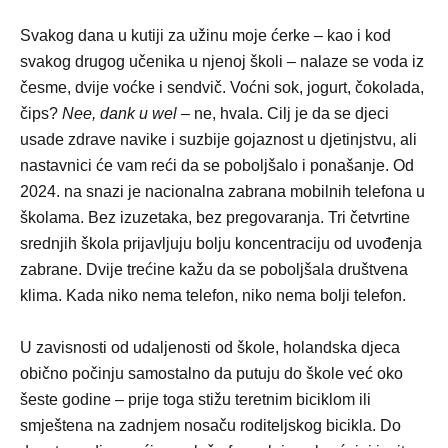
Svakog dana u kutiji za užinu moje ćerke – kao i kod
svakog drugog učenika u njenoj školi – nalaze se voda iz
česme, dvije voćke i sendvič. Voćni sok, jogurt, čokolada,
čips?
Nee, dank u wel
– ne, hvala. Cilj je da se djeci
usade zdrave navike i suzbije gojaznost u djetinjstvu, ali
nastavnici će vam reći da se poboljšalo i ponašanje. Od
2024. na snazi je nacionalna zabrana mobilnih telefona u
školama. Bez izuzetaka, bez pregovaranja. Tri četvrtine
srednjih škola prijavljuju bolju koncentraciju od uvođenja
zabrane. Dvije trećine kažu da se poboljšala društvena
klima. Kada niko nema telefon, niko nema bolji telefon.
U zavisnosti od udaljenosti od škole, holandska djeca
obično počinju samostalno da putuju do škole već oko
šeste godine – prije toga stižu teretnim biciklom ili
smještena na zadnjem nosaču roditeljskog bicikla. Do