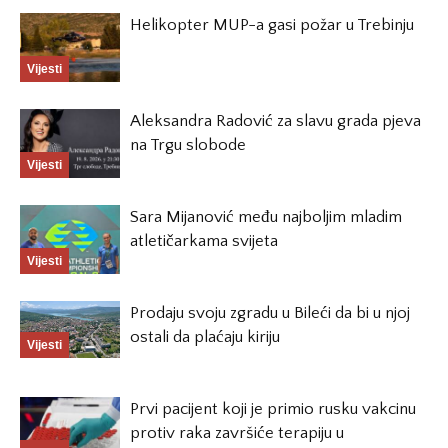
Helikopter MUP-a gasi požar u Trebinju
Vijesti
Aleksandra Radović za slavu grada pjeva
na Trgu slobode
Vijesti
Sara Mijanović među najboljim mladim
atletičarkama svijeta
Vijesti
Prodaju svoju zgradu u Bileći da bi u njoj
ostali da plaćaju kiriju
Vijesti
Prvi pacijent koji je primio rusku vakcinu
protiv raka završiće terapiju u