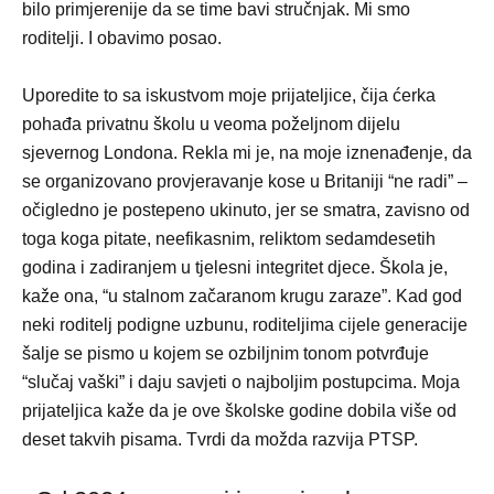
bilo primjerenije da se time bavi stručnjak. Mi smo
roditelji. I obavimo posao.
Uporedite to sa iskustvom moje prijateljice, čija ćerka
pohađa privatnu školu u veoma poželjnom dijelu
sjevernog Londona. Rekla mi je, na moje iznenađenje, da
se organizovano provjeravanje kose u Britaniji “ne radi” –
očigledno je postepeno ukinuto, jer se smatra, zavisno od
toga koga pitate, neefikasnim, reliktom sedamdesetih
godina i zadiranjem u tjelesni integritet djece. Škola je,
kaže ona, “u stalnom začaranom krugu zaraze”. Kad god
neki roditelj podigne uzbunu, roditeljima cijele generacije
šalje se pismo u kojem se ozbiljnim tonom potvrđuje
“slučaj vaški” i daju savjeti o najboljim postupcima. Moja
prijateljica kaže da je ove školske godine dobila više od
deset takvih pisama. Tvrdi da možda razvija PTSP.