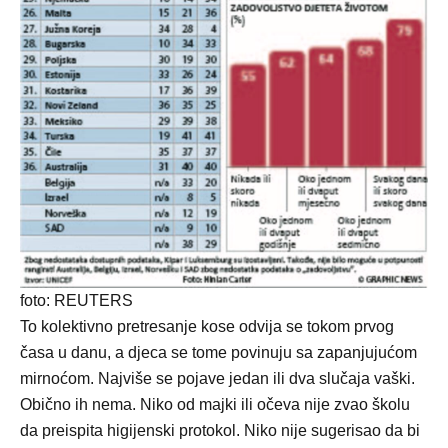
foto: REUTERS
To kolektivno pretresanje kose odvija se tokom prvog
časa u danu, a djeca se tome povinuju sa zapanjujućom
mirnoćom. Najviše se pojave jedan ili dva slučaja vaški.
Obično ih nema. Niko od majki ili očeva nije zvao školu
da preispita higijenski protokol. Niko nije sugerisao da bi