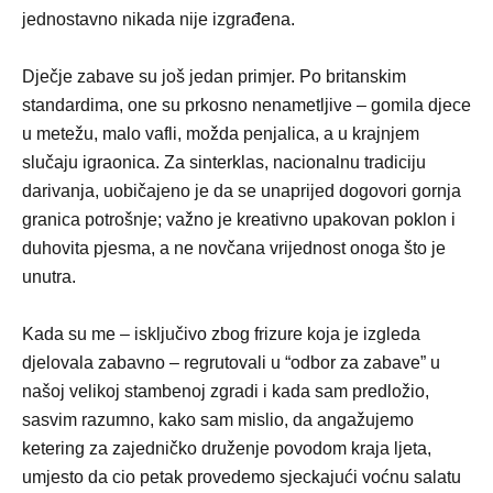
jednostavno nikada nije izgrađena.
Dječje zabave su još jedan primjer. Po britanskim
standardima, one su prkosno nenametljive – gomila djece
u metežu, malo vafli, možda penjalica, a u krajnjem
slučaju igraonica. Za sinterklas, nacionalnu tradiciju
darivanja, uobičajeno je da se unaprijed dogovori gornja
granica potrošnje; važno je kreativno upakovan poklon i
duhovita pjesma, a ne novčana vrijednost onoga što je
unutra.
Kada su me – isključivo zbog frizure koja je izgleda
djelovala zabavno – regrutovali u “odbor za zabave” u
našoj velikoj stambenoj zgradi i kada sam predložio,
sasvim razumno, kako sam mislio, da angažujemo
ketering za zajedničko druženje povodom kraja ljeta,
umjesto da cio petak provedemo sjeckajući voćnu salatu