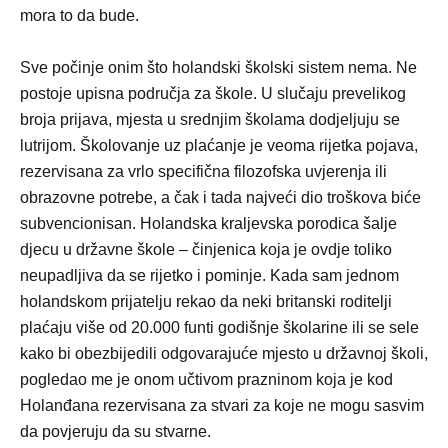
mora to da bude.
Sve počinje onim što holandski školski sistem nema. Ne
postoje upisna područja za škole. U slučaju prevelikog
broja prijava, mjesta u srednjim školama dodjeljuju se
lutrijom. Školovanje uz plaćanje je veoma rijetka pojava,
rezervisana za vrlo specifična filozofska uvjerenja ili
obrazovne potrebe, a čak i tada najveći dio troškova biće
subvencionisan. Holandska kraljevska porodica šalje
djecu u državne škole – činjenica koja je ovdje toliko
neupadljiva da se rijetko i pominje. Kada sam jednom
holandskom prijatelju rekao da neki britanski roditelji
plaćaju više od 20.000 funti godišnje školarine ili se sele
kako bi obezbijedili odgovarajuće mjesto u državnoj školi,
pogledao me je onom učtivom prazninom koja je kod
Holanđana rezervisana za stvari za koje ne mogu sasvim
da povjeruju da su stvarne.