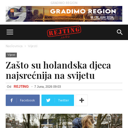
GRADIMO REGION
Naslovnica
Vijesti
Vijesti
Zašto su holandska djeca
najsrećnija na svijetu
REJTING
Od
-
7 Juna, 2026 09:03
Facebook
Twitter