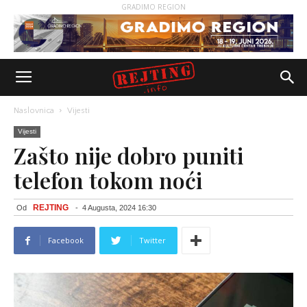
GRADIMO REGION
Naslovnica
Vijesti
Vijesti
Zašto nije dobro puniti
telefon tokom noći
REJTING
Od
-
4 Augusta, 2024 16:30
Facebook
Twitter