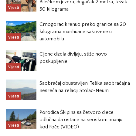
Bilećkom jezeru, dugačak 2 metra, težak
Vijesti
50 kilograma
Crnogorac krenuo preko granice sa 20
kilograma marihuane sakrivene u
Vijesti
automobilu
Cijene dizela divljaju, stiže novo
poskupljenje
Vijesti
Saobraćaj obustavljen: Teška saobraćajna
nesreća na relaciji Stolac-Neum
Vijesti
Porodica Škipina sa četvoro djece
odlučna da ostane na seoskom imanju
Vijesti
kod Foče (VIDEO)