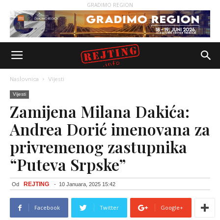
GRADIMO REGION
Naslovnica
Vijesti
Vijesti
Zamijena Milana Dakića:
Andrea Dorić imenovana za
privremenog zastupnika
“Puteva Srpske”
REJTING
Od
-
10 Januara, 2025 15:42
Facebook
Twitter
Google+