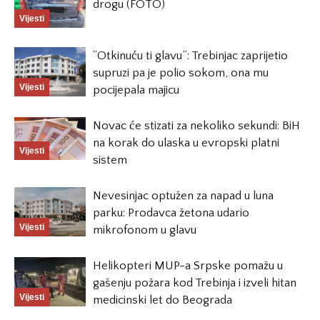
drogu (FOTO)
Vijesti
“Otkinuću ti glavu”: Trebinjac zaprijetio
supruzi pa je polio sokom, ona mu
Vijesti
pocijepala majicu
Novac će stizati za nekoliko sekundi: BiH
na korak do ulaska u evropski platni
Vijesti
sistem
Nevesinjac optužen za napad u luna
parku: Prodavca žetona udario
Vijesti
mikrofonom u glavu
Helikopteri MUP-a Srpske pomažu u
gašenju požara kod Trebinja i izveli hitan
Vijesti
medicinski let do Beograda