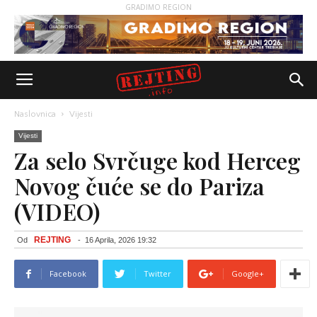
GRADIMO REGION
Naslovnica
Vijesti
Vijesti
Za selo Svrčuge kod Herceg
Novog čuće se do Pariza
(VIDEO)
REJTING
Od
-
16 Aprila, 2026 19:32
Facebook
Twitter
Google+