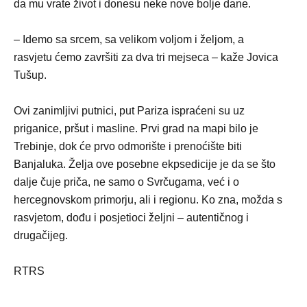
da mu vrate život i donesu neke nove bolje dane.
– Idemo sa srcem, sa velikom voljom i željom, a
rasvjetu ćemo završiti za dva tri mejseca – kaže Јovica
Tušup.
Ovi zanimljivi putnici, put Pariza ispraćeni su uz
priganice, pršut i masline. Prvi grad na mapi bilo je
Trebinje, dok će prvo odmorište i prenoćište biti
Banjaluka. Želja ove posebne ekpsedicije je da se što
dalje čuje priča, ne samo o Svrčugama, već i o
hercegnovskom primorju, ali i regionu. Ko zna, možda s
rasvjetom, dođu i posjetioci željni – autentičnog i
drugačijeg.
RTRS