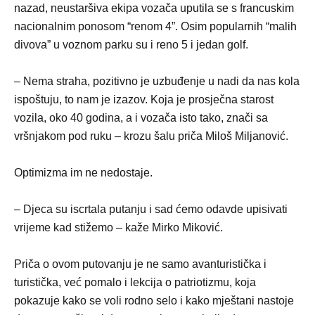
nazad, neustaršiva ekipa vozača uputila se s francuskim
nacionalnim ponosom “renom 4”. Osim popularnih “malih
divova” u voznom parku su i reno 5 i jedan golf.
– Nema straha, pozitivno je uzbuđenje u nadi da nas kola
ispoštuju, to nam je izazov. Koja je prosječna starost
vozila, oko 40 godina, a i vozača isto tako, znači sa
vršnjakom pod ruku – krozu šalu priča Miloš Miljanović.
Optimizma im ne nedostaje.
– Djeca su iscrtala putanju i sad ćemo odavde upisivati
vrijeme kad stižemo – kaže Mirko Miković.
Priča o ovom putovanju je ne samo avanturistička i
turistička, već pomalo i lekcija o patriotizmu, koja
pokazuje kako se voli rodno selo i kako mještani nastoje