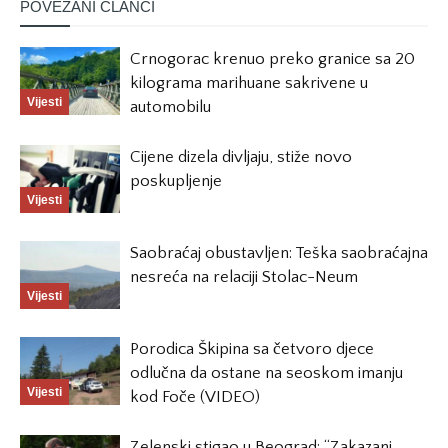
POVEZANI ČLANCI
Crnogorac krenuo preko granice sa 20
kilograma marihuane sakrivene u
Vijesti
automobilu
Cijene dizela divljaju, stiže novo
poskupljenje
Vijesti
Saobraćaj obustavljen: Teška saobraćajna
nesreća na relaciji Stolac-Neum
Vijesti
Porodica Škipina sa četvoro djece
odlučna da ostane na seoskom imanju
Vijesti
kod Foče (VIDEO)
Zelenski stigao u Beograd: “Zakazani