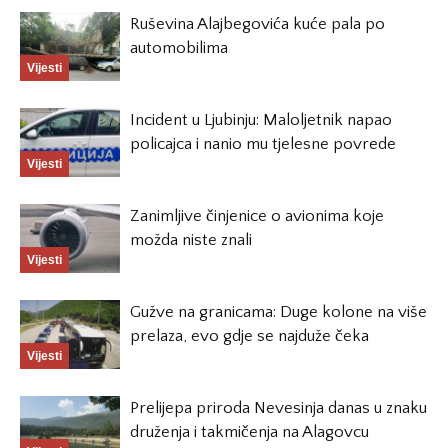
Ruševina Alajbegovića kuće pala po
automobilima
Vijesti
Incident u Ljubinju: Maloljetnik napao
policajca i nanio mu tjelesne povrede
Vijesti
Zanimljive činjenice o avionima koje
možda niste znali
Vijesti
Gužve na granicama: Duge kolone na više
prelaza, evo gdje se najduže čeka
Vijesti
Prelijepa priroda Nevesinja danas u znaku
druženja i takmičenja na Alagovcu