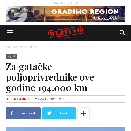
GRADIMO REGION
Naslovnica
Vijesti
Vijesti
Za gatačke
poljoprivrednike ove
godine 194.000 km
REJTING
Od
-
20 Marta, 2026 13:39
Facebook
Twitter