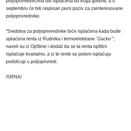
poljoprivrednicima biti isplaćena do kraja godine, a u
septembru će biti raspisan javni poziv za zainteresovane
poljoprivrednike.
“Sredstva za poljoprivrednike biće isplaćena kada bude
uplaćena renta iz Rudnika i termoelektrane `Gacko`”,
naveli su iz Opštine i dodali da se ta renta opštini
isplaćuje kvartalno, a iz te rente se potom isplaćuju
podsticaji u poljoprivredi.
/SRNA/