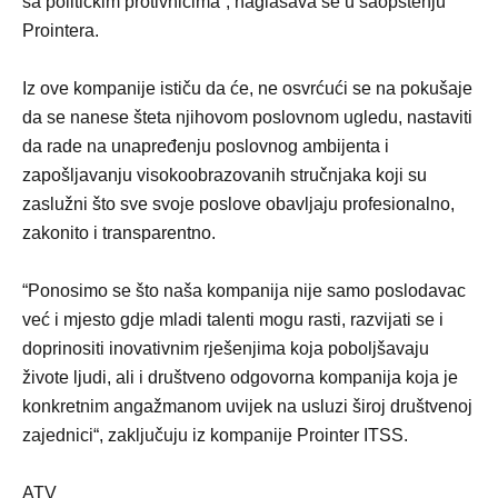
sa političkim protivnicima”, naglašava se u saopštenju
Prointera.
Iz ove kompanije ističu da će, ne osvrćući se na pokušaje
da se nanese šteta njihovom poslovnom ugledu, nastaviti
da rade na unapređenju poslovnog ambijenta i
zapošljavanju visokoobrazovanih stručnjaka koji su
zaslužni što sve svoje poslove obavljaju profesionalno,
zakonito i transparentno.
“Ponosimo se što naša kompanija nije samo poslodavac
već i mjesto gdje mladi talenti mogu rasti, razvijati se i
doprinositi inovativnim rješenjima koja poboljšavaju
živote ljudi, ali i društveno odgovorna kompanija koja je
konkretnim angažmanom uvijek na usluzi široj društvenoj
zajednici“, zaključuju iz kompanije Prointer ITSS.
ATV