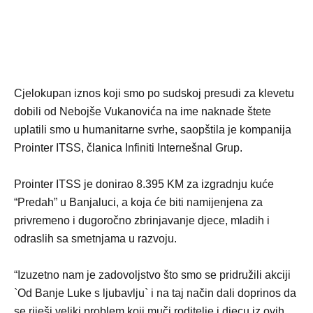
Cjelokupan iznos koji smo po sudskoj presudi za klevetu
dobili od Nebojše Vukanovića na ime naknade štete
uplatili smo u humanitarne svrhe, saopštila je kompanija
Prointer ITSS, članica Infiniti Internešnal Grup.
Prointer ITSS je donirao 8.395 KM za izgradnju kuće
“Predah” u Banjaluci, a koja će biti namijenjena za
privremeno i dugoročno zbrinjavanje djece, mladih i
odraslih sa smetnjama u razvoju.
“Izuzetno nam je zadovoljstvo što smo se pridružili akciji
`Od Banje Luke s ljubavlju` i na taj način dali doprinos da
se riješi veliki problem koji muči roditelje i djecu iz ovih