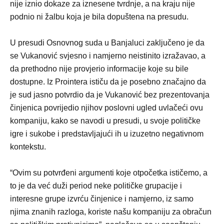
nije iznio dokaze za iznesene tvrdnje, a na kraju nije
podnio ni žalbu koja je bila dopuštena na presudu.
U presudi Osnovnog suda u Banjaluci zaključeno je da
se Vukanović svjesno i namjerno neistinito izražavao, a
da prethodno nije provjerio informacije koje su bile
dostupne. Iz Prointera ističu da je posebno značajno da
je sud jasno potvrdio da je Vukanović bez prezentovanja
činjenica povrijedio njihov poslovni ugled uvlačeći ovu
kompaniju, kako se navodi u presudi, u svoje političke
igre i sukobe i predstavljajući ih u izuzetno negativnom
kontekstu.
“Ovim su potvrđeni argumenti koje otpočetka ističemo, a
to je da već duži period neke političke grupacije i
interesne grupe izvrću činjenice i namjerno, iz samo
njima znanih razloga, koriste našu kompaniju za obračun