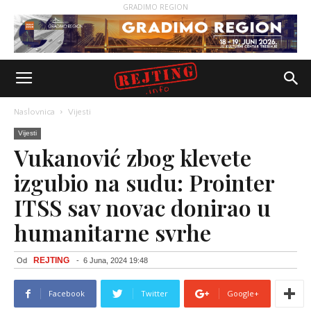
GRADIMO REGION
Naslovnica
Vijesti
Vijesti
Vukanović zbog klevete
izgubio na sudu: Prointer
ITSS sav novac donirao u
humanitarne svrhe
REJTING
Od
-
6 Juna, 2024 19:48
Facebook
Twitter
Google+