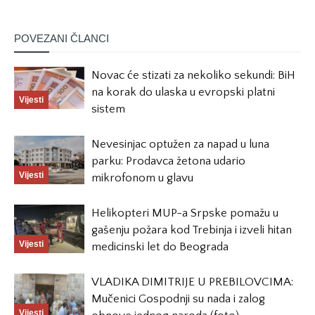
POVEZANI ČLANCI
Novac će stizati za nekoliko sekundi: BiH
na korak do ulaska u evropski platni
Vijesti
sistem
Nevesinjac optužen za napad u luna
parku: Prodavca žetona udario
Vijesti
mikrofonom u glavu
Helikopteri MUP-a Srpske pomažu u
gašenju požara kod Trebinja i izveli hitan
Vijesti
medicinski let do Beograda
VLADIKA DIMITRIJE U PREBILOVCIMA:
Mučenici Gospodnji su nada i zalog
Vijesti