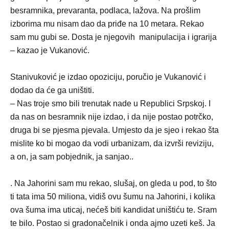
besramnika, prevaranta, podlaca, lažova. Na prošlim
izborima mu nisam dao da priđe na 10 metara. Rekao
sam mu gubi se. Dosta je njegovih manipulacija i igrarija
– kazao je Vukanović.
Stanivuković je izdao opoziciju, poručio je Vukanović i
dodao da će ga uništiti.
– Nas troje smo bili trenutak nade u Republici Srpskoj. I
da nas on besramnik nije izdao, i da nije postao potrčko,
druga bi se pjesma pjevala. Umjesto da je sjeo i rekao šta
mislite ko bi mogao da vodi urbanizam, da izvrši reviziju,
a on, ja sam pobjednik, ja sanjao..
. Na Jahorini sam mu rekao, slušaj, on gleda u pod, to što
ti tata ima 50 miliona, vidiš ovu šumu na Jahorini, i kolika
ova šuma ima uticaj, nećeš biti kandidat uništiću te. Sram
te bilo. Postao si gradonačelnik i onda ajmo uzeti keš. Ja