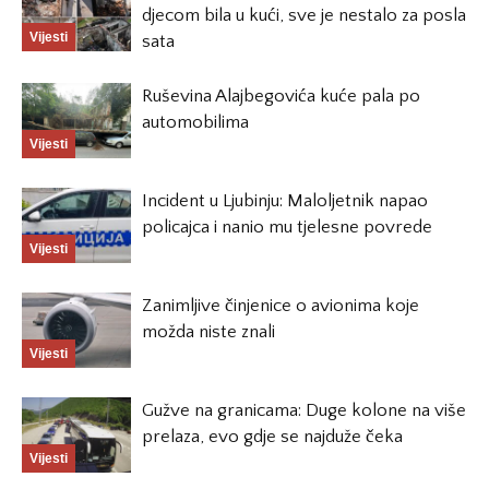
djecom bila u kući, sve je nestalo za posla
Vijesti
sata
Ruševina Alajbegovića kuće pala po
automobilima
Vijesti
Incident u Ljubinju: Maloljetnik napao
policajca i nanio mu tjelesne povrede
Vijesti
Zanimljive činjenice o avionima koje
možda niste znali
Vijesti
Gužve na granicama: Duge kolone na više
prelaza, evo gdje se najduže čeka
Vijesti