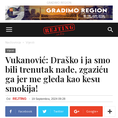
GRADIMO REGION
Naslovnica
Vijesti
Vijesti
Vukanović: Draško i ja smo
bili trenutak nade, zgaziću
ga jer me gleda kao kesu
smokija!
REJTING
Od
-
19 Septembra, 2024 09:28
Facebook
Twitter
Google+