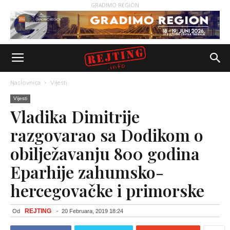
GRADIMO REGION
Naslovnica
Vijesti
Vijesti
Vladika Dimitrije
razgovarao sa Dodikom o
obilježavanju 800 godina
Eparhije zahumsko-
hercegovačke i primorske
REJTING
Od
-
20 Februara, 2019 18:24