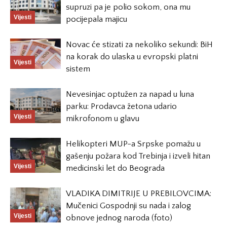
supruzi pa je polio sokom, ona mu
Vijesti
pocijepala majicu
Novac će stizati za nekoliko sekundi: BiH
na korak do ulaska u evropski platni
Vijesti
sistem
Nevesinjac optužen za napad u luna
parku: Prodavca žetona udario
Vijesti
mikrofonom u glavu
Helikopteri MUP-a Srpske pomažu u
gašenju požara kod Trebinja i izveli hitan
Vijesti
medicinski let do Beograda
VLADIKA DIMITRIJE U PREBILOVCIMA:
Mučenici Gospodnji su nada i zalog
Vijesti
obnove jednog naroda (foto)