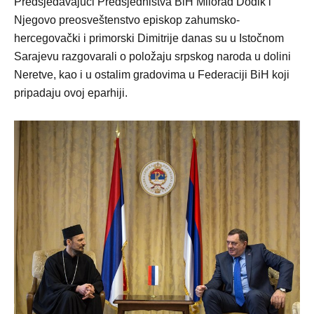
Predsjedavajući Predsjedništva BiH Milorad Dodik i
Njegovo preosveštenstvo episkop zahumsko-
hercegovački i primorski Dimitrije danas su u Istočnom
Sarajevu razgovarali o položaju srpskog naroda u dolini
Neretve, kao i u ostalim gradovima u Federaciji BiH koji
pripadaju ovoj eparhiji.