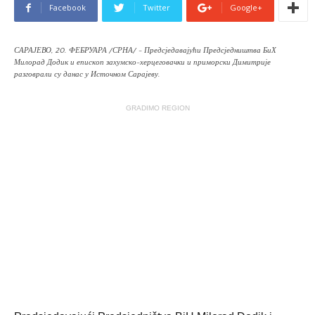
Facebook
Twitter
Google+
САРАЈЕВО, 20. ФЕБРУАРА /СРНА/ - Предсједавајући Предсједништва БиХ
Милорад Додик и епископ захумско-херцеговачки и приморски Димитрије
разговрали су данас у Источном Сарајеву.
GRADIMO REGION