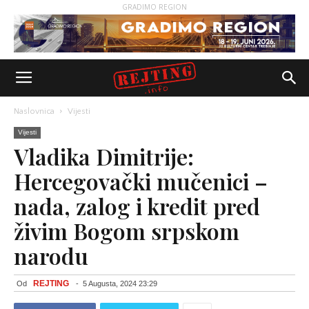
GRADIMO REGION
Naslovnica
Vijesti
Vijesti
Vladika Dimitrije:
Hercegovački mučenici –
nada, zalog i kredit pred
živim Bogom srpskom
narodu
REJTING
Od
-
5 Augusta, 2024 23:29