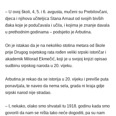
– U ovoj školi, 4, 5. i 6. avgusta, mučeni su Prebilovčani,
djeca i njihova učiteljica Stana Arnaut od svojih bivših
đaka koje je podučavala i učila, i kojima je znanje davala
u prethodnim godinama – podsjetio je Arbutina.
On je istakao da je na nekoliko stotina metara od škole
prije Drugog svjetskog rata rođen veliki srpski istoričar i
akademik Milorad Ekmečić, koji je u svojoj knjizi opisao
sudbinu srpskog naroda u 20. vijeku.
Arbutina je rekao da se istorija u 20. vijeku i previše puta
ponavljala, te naveo da nema sela, grada ni kraja gdje
srpski narod nije stradao.
– I, nekako, olako smo shvatali tu 1918. godinu kada smo
govorili da nam se ništa tako neće dogoditi, pa su nam