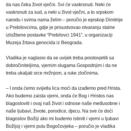
da nas čeka život vječni. Svi će vaskrsnuti. Neki će
vaskrsnuti za sud, a neki u život vječni, a to srpskom
narodu i svima nama želim – poručio je episkop Dimitrije
u Prebilovcima, gdje je prisustvovao otvaranju stalne
izložbene postavke “Prebilovci 1941”, u organizaciji
Muzeja žrtava genocida iz Beograda.
Vladika je naglasio da se uvijek treba poistovjetiti sa
dobročiniteljima, vjernim slugama Gospodnjim i da ne
treba ukaljati srce mržnjom, a ruke zločinima.
– I onda ćemo svijetla lica moći da izađemo pred Hrista.
Ako budemo zaista vjerni, onda će Bog i Hristos nas
blagosloviti i ovaj naš život i odnose naše međusobne i
naše ljubavi, živote, porodice, djecu. Na sve će doći
blagoslov Božiji ako mi budemo istiniti i vjerni u ljubavi
Božijoj i vjerni putu Bogočovjeka – poručio je vladika